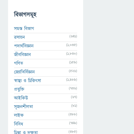
বিভাগসমূহ
সমস্ত বিভাগ
(641)
রসায়ন
(1,035)
পদার্থবিজ্ঞান
(1,830)
জীববিজ্ঞান
(159)
গণিত
(526)
জ্যোতির্বিজ্ঞান
(1,989)
স্বাস্থ্য ও চিকিৎসা
(736)
প্রযুক্তি
(67)
আইকিউ
(81)
সৃজনশীলতা
(388)
লাইফ
(749)
বিবিধ
(385)
চিন্তা ও দক্ষতা