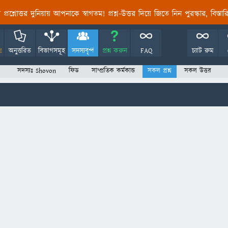
তির প্রশ্নোত্তর দুনিয়ায় আপনাকে স্বাগতম! প্রশ্ন-উত্তর দিয়ে জিতে নিন পুরস্কার, বিস্ত
!
অনুত্তরিত
বিভাগসমূহ
সদস্যবৃন্দ
প্রশ্ন করুন
FAQ
চ্যাট রুম
সদস্যঃ Shovon
ফিড
সাম্প্রতিক কর্মকান্ড
সকল প্রশ্ন
সকল উত্তর