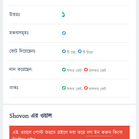
1
উত্তরঃ
0
মন্তব্যসমূহঃ
0
0
ভোট দিয়েছেনঃ
টি প্রশ্ন,
টি উত্তর
0
0
দান করেছেন:
সম্মত ভোট,
অসম্মত ভোট
0
0
প্রাপ্তঃ
সম্মত ভোট,
অসম্মত ভোট
Shovon এর ওয়াল
এই ওয়ালে পোস্ট করতে চাইলে দয়া করে
লগ ইন করুন
কিংবা