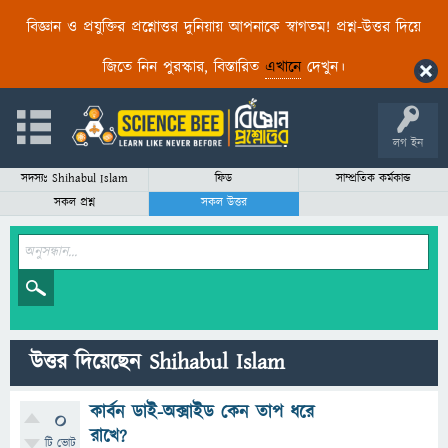
বিজ্ঞান ও প্রযুক্তির প্রশ্নোত্তর দুনিয়ায় আপনাকে স্বাগতম! প্রশ্ন-উত্তর দিয়ে
জিতে নিন পুরস্কার, বিস্তারিত
এখানে
দেখুন।
লগ ইন
সদস্যঃ Shihabul Islam
ফিড
সাম্প্রতিক কর্মকান্ড
সকল প্রশ্ন
সকল উত্তর
উত্তর দিয়েছেন Shihabul Islam
কার্বন ডাই-অক্সাইড কেন তাপ ধরে
0
রাখে?
টি ভোট