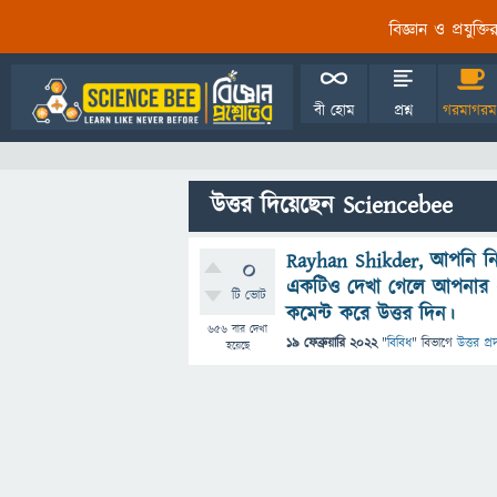
বিজ্ঞান ও প্রযুক্
বী হোম
প্রশ্ন
গরমাগরম
উত্তর দিয়েছেন Sciencebee
Rayhan Shikder, আপনি নিয়ম 
0
একটিও দেখা গেলে আপনার এক
টি ভোট
কমেন্ট করে উত্তর দিন।
656
বার দেখা
19 ফেব্রুয়ারি 2022
"
বিবিধ
" বিভাগে
উত্তর প্র
হয়েছে