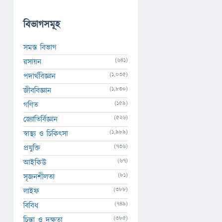
বিভাগসমূহ
সমস্ত বিভাগ
(641)
রসায়ন
(1,035)
পদার্থবিজ্ঞান
(1,830)
জীববিজ্ঞান
(159)
গণিত
(526)
জ্যোতির্বিজ্ঞান
(1,989)
স্বাস্থ্য ও চিকিৎসা
(736)
প্রযুক্তি
(67)
আইকিউ
(81)
সৃজনশীলতা
(388)
লাইফ
(749)
বিবিধ
(385)
চিন্তা ও দক্ষতা