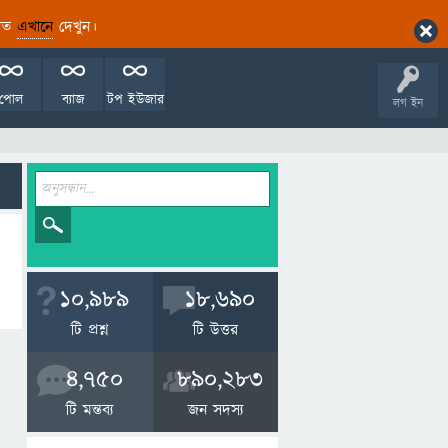
ারিত
এখানে
দেখুন।
পোল
ব্যাজ
টপ ইউজার
লগ ইন
10,989
18,690
টি প্রশ্ন
টি উত্তর
4,750
890,283
টি মন্তব্য
জন সদস্য