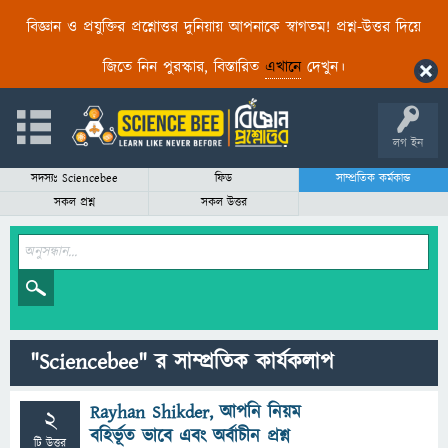
বিজ্ঞান ও প্রযুক্তির প্রশ্নোত্তর দুনিয়ায় আপনাকে স্বাগতম! প্রশ্ন-উত্তর দিয়ে
জিতে নিন পুরস্কার, বিস্তারিত
এখানে
দেখুন।
লগ ইন
সদস্যঃ Sciencebee
ফিড
সাম্প্রতিক কর্মকান্ড
সকল প্রশ্ন
সকল উত্তর
"Sciencebee" র সাম্প্রতিক কার্যকলাপ
Rayhan Shikder, আপনি নিয়ম
2
বহির্ভূত ভাবে এবং অর্বাচীন প্রশ্ন
টি উত্তর