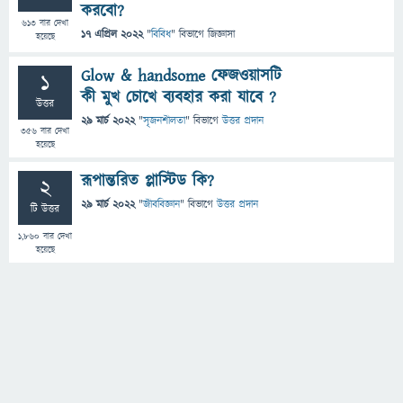
করবো?
613
বার দেখা
17 এপ্রিল 2022
"
বিবিধ
" বিভাগে
জিজ্ঞাসা
হয়েছে
Glow & handsome ফেজওয়াসটি
1
কী মুখ চোখে ব্যবহার করা যাবে ?
উত্তর
29 মার্চ 2022
"
সৃজনশীলতা
" বিভাগে
উত্তর প্রদান
356
বার দেখা
হয়েছে
রূপান্তরিত প্লাস্টিড কি?
2
29 মার্চ 2022
"
জীববিজ্ঞান
" বিভাগে
উত্তর প্রদান
টি উত্তর
1,860
বার দেখা
হয়েছে