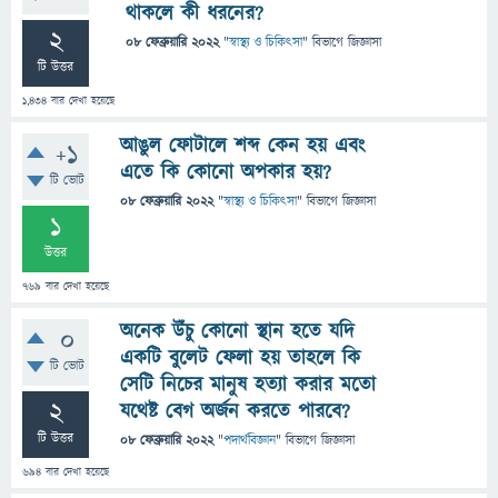
থাকলে কী ধরনের?
2
08 ফেব্রুয়ারি 2022
"
স্বাস্থ্য ও চিকিৎসা
" বিভাগে
জিজ্ঞাসা
টি উত্তর
1,434
বার দেখা হয়েছে
আঙুল ফোটালে শব্দ কেন হয় এবং
+1
এতে কি কোনো অপকার হয়?
টি ভোট
08 ফেব্রুয়ারি 2022
"
স্বাস্থ্য ও চিকিৎসা
" বিভাগে
জিজ্ঞাসা
1
উত্তর
769
বার দেখা হয়েছে
অনেক উঁচু কোনো স্থান হতে যদি
0
একটি বুলেট ফেলা হয় তাহলে কি
টি ভোট
সেটি নিচের মানুষ হত্যা করার মতো
2
যথেষ্ট বেগ অর্জন করতে পারবে?
টি উত্তর
08 ফেব্রুয়ারি 2022
"
পদার্থবিজ্ঞান
" বিভাগে
জিজ্ঞাসা
694
বার দেখা হয়েছে