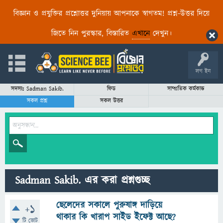
বিজ্ঞান ও প্রযুক্তির প্রশ্নোত্তর দুনিয়ায় আপনাকে স্বাগতম! প্রশ্ন-উত্তর দিয়ে
জিতে নিন পুরস্কার, বিস্তারিত
এখানে
দেখুন।
লগ ইন
সদস্যঃ Sadman Sakib.
ফিড
সাম্প্রতিক কর্মকান্ড
সকল প্রশ্ন
সকল উত্তর
Sadman Sakib. এর করা প্রশ্নগুচ্ছ
ছেলেদের সকালে পুরুষাঙ্গ দাড়িয়ে
+1
থাকার কি খারাপ সাইড ইফেক্ট আছে?
টি ভোট