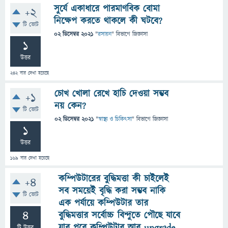
সুর্যে একাধারে পারমাণবিক বোমা
+2
নিক্ষেপ করতে থাকলে কী ঘটবে?
টি ভোট
02 ডিসেম্বর 2021
"
রসায়ন
" বিভাগে
জিজ্ঞাসা
1
উত্তর
242
বার দেখা হয়েছে
চোখ খোলা রেখে হাচি দেওয়া সম্ভব
+1
নয় কেন?
টি ভোট
02 ডিসেম্বর 2021
"
স্বাস্থ্য ও চিকিৎসা
" বিভাগে
জিজ্ঞাসা
1
উত্তর
169
বার দেখা হয়েছে
কম্পিউটারের বুদ্ধিমত্তা কী চাইলেই
+4
সব সময়েই বৃদ্ধি করা সম্ভব নাকি
টি ভোট
এক পর্যায়ে কম্পিউটার তার
4
বুদ্ধিমত্তার সর্বোচ্চ বিন্দুতে পৌছে যাবে
যার পরে কম্পিউটার আর upgrade
টি উত্তর