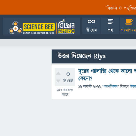
বিজ্ঞান ও প্রযুক্
বী হোম
প্রশ্ন
গরমাগরম
উত্তর দিয়েছেন Riya
দূরের গ্যালাক্সি থেকে আলো
0
কেনো?
টি ভোট
16 অগাস্ট 2022
"
পদার্থবিজ্ঞান
" বিভাগে
উত্তর
327
বার দেখা
হয়েছে