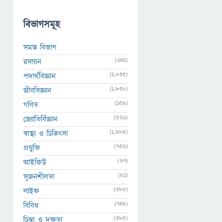
বিভাগসমূহ
সমস্ত বিভাগ
(641)
রসায়ন
(1,035)
পদার্থবিজ্ঞান
(1,830)
জীববিজ্ঞান
(159)
গণিত
(526)
জ্যোতির্বিজ্ঞান
(1,989)
স্বাস্থ্য ও চিকিৎসা
(736)
প্রযুক্তি
(67)
আইকিউ
(81)
সৃজনশীলতা
(388)
লাইফ
(749)
বিবিধ
(385)
চিন্তা ও দক্ষতা