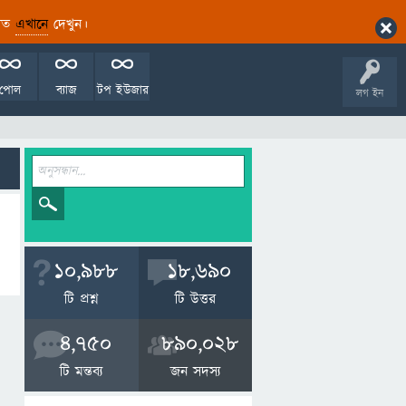
ারিত
এখানে
দেখুন।
পোল
ব্যাজ
টপ ইউজার
লগ ইন
10,988
18,690
টি প্রশ্ন
টি উত্তর
4,750
890,028
টি মন্তব্য
জন সদস্য