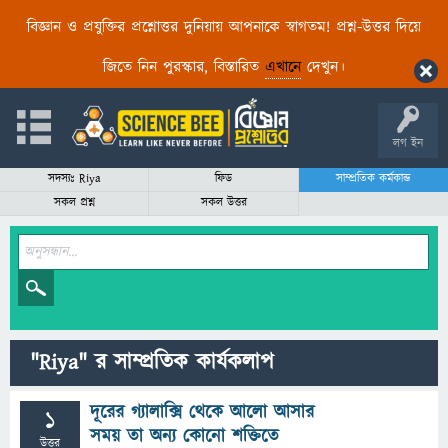
বিজ্ঞান ও প্রযুক্তির প্রশ্নোত্তর দুনিয়ায় আপনাকে স্বাগতম! প্রশ্ন-উত্তর দিয়ে
জিতে নিন পুরস্কার, বিস্তারিত
এখানে
দেখুন।
লগ ইন
সদস্যঃ Riya
ফিড
সাম্প্রতিক কর্মকান্ড
সকল প্রশ্ন
সকল উত্তর
"Riya" র সাম্প্রতিক কার্যকলাপ
দূরের গ্যালাক্সি থেকে আলো আসার
1
সময় তা অন্য কোনো শক্তিতে
উত্তর