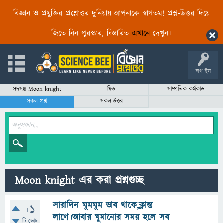
বিজ্ঞান ও প্রযুক্তির প্রশ্নোত্তর দুনিয়ায় আপনাকে স্বাগতম! প্রশ্ন-উত্তর দিয়ে
জিতে নিন পুরস্কার, বিস্তারিত
এখানে
দেখুন।
লগ ইন
সদস্যঃ Moon knight
ফিড
সাম্প্রতিক কর্মকান্ড
সকল প্রশ্ন
সকল উত্তর
Moon knight এর করা প্রশ্নগুচ্ছ
সারাদিন ঘুমঘুম ভাব থাকে,ক্লান্ত
+1
লাগে।আবার ঘুমানোর সময় হলে সব
টি ভোট