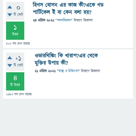
হিগস বোসন এর কাজ কী?একে গড
0
পার্টিকেল ই বা কেন বলা হয়?
টি ভোট
24 এপ্রিল 2022
"
পদার্থবিজ্ঞান
" বিভাগে
জিজ্ঞাসা
1
উত্তর
502
বার দেখা হয়েছে
ওভারথিঙ্কিং কি খারাপ?এর থেকে
+1
মুক্তির উপায় কী?
টি ভোট
21 এপ্রিল 2022
"
স্বাস্থ্য ও চিকিৎসা
" বিভাগে
জিজ্ঞাসা
4
টি উত্তর
2,487
বার দেখা হয়েছে