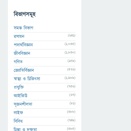
বিভাগসমূহ
সমস্ত বিভাগ
(641)
রসায়ন
(1,035)
পদার্থবিজ্ঞান
(1,830)
জীববিজ্ঞান
(159)
গণিত
(526)
জ্যোতির্বিজ্ঞান
(1,989)
স্বাস্থ্য ও চিকিৎসা
(736)
প্রযুক্তি
(67)
আইকিউ
(81)
সৃজনশীলতা
(388)
লাইফ
(749)
বিবিধ
(385)
চিন্তা ও দক্ষতা