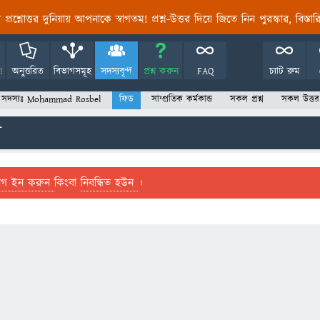
তির প্রশ্নোত্তর দুনিয়ায় আপনাকে স্বাগতম! প্রশ্ন-উত্তর দিয়ে জিতে নিন পুরস্কার, বিস্ত
!
অনুত্তরিত
বিভাগসমূহ
সদস্যবৃন্দ
প্রশ্ন করুন
FAQ
চ্যাট রুম
সদস্যঃ Mohammad Rosbel
ফিড
সাম্প্রতিক কর্মকান্ড
সকল প্রশ্ন
সকল উত্তর
ল
লগ ইন করুন
কিংবা
নিবন্ধিত হউন
।