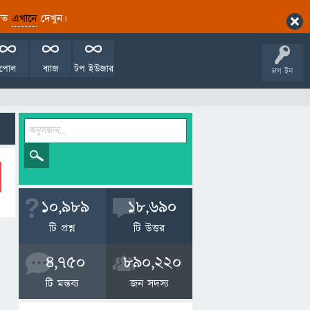
ারিত
এখানে
দেখুন।
পোল
ব্যাজ
টপ ইউজার
লগ ইন
10,989
18,690
টি প্রশ্ন
টি উত্তর
4,750
890,220
টি মন্তব্য
জন সদস্য