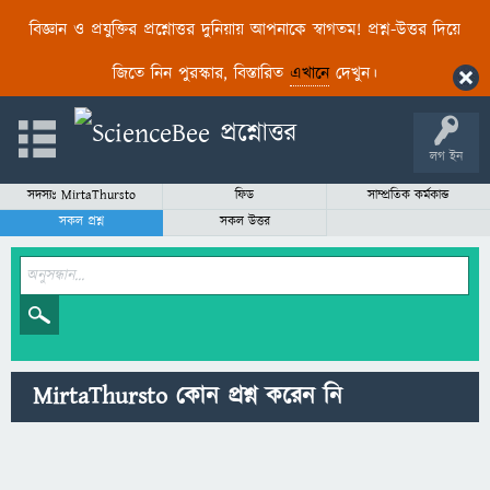
বিজ্ঞান ও প্রযুক্তির প্রশ্নোত্তর দুনিয়ায় আপনাকে স্বাগতম! প্রশ্ন-উত্তর দিয়ে
জিতে নিন পুরস্কার, বিস্তারিত
এখানে
দেখুন।
লগ ইন
সদস্যঃ MirtaThursto
ফিড
সাম্প্রতিক কর্মকান্ড
সকল প্রশ্ন
সকল উত্তর
MirtaThursto কোন প্রশ্ন করেন নি