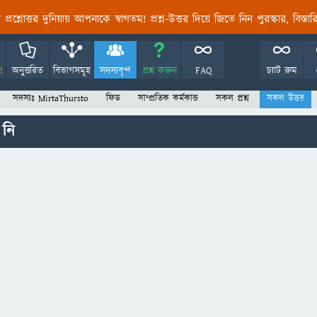
তির প্রশ্নোত্তর দুনিয়ায় আপনাকে স্বাগতম! প্রশ্ন-উত্তর দিয়ে জিতে নিন পুরস্কার, বিস্ত
!
অনুত্তরিত
বিভাগসমূহ
সদস্যবৃন্দ
প্রশ্ন করুন
FAQ
চ্যাট রুম
সদস্যঃ MirtaThursto
ফিড
সাম্প্রতিক কর্মকান্ড
সকল প্রশ্ন
সকল উত্তর
 নি