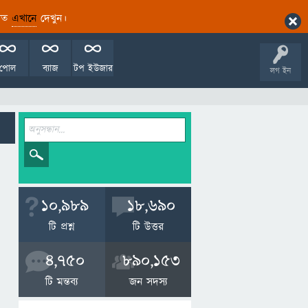
ারিত
এখানে
দেখুন।
পোল
ব্যাজ
টপ ইউজার
লগ ইন
10,989
18,690
টি প্রশ্ন
টি উত্তর
4,750
890,153
টি মন্তব্য
জন সদস্য