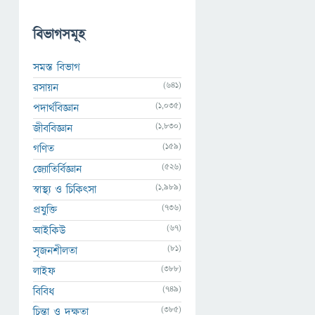
বিভাগসমূহ
সমস্ত বিভাগ
(641)
রসায়ন
(1,035)
পদার্থবিজ্ঞান
(1,830)
জীববিজ্ঞান
(159)
গণিত
(526)
জ্যোতির্বিজ্ঞান
(1,989)
স্বাস্থ্য ও চিকিৎসা
(736)
প্রযুক্তি
(67)
আইকিউ
(81)
সৃজনশীলতা
(388)
লাইফ
(749)
বিবিধ
(385)
চিন্তা ও দক্ষতা