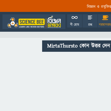
বিজ্ঞান ও প্রযুক্
বী হোম
প্রশ্ন
গরমাগরম
MirtaThursto কোন উত্তর দেন