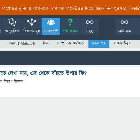
তির প্রশ্নোত্তর দুনিয়ায় আপনাকে স্বাগতম! প্রশ্ন-উত্তর দিয়ে জিতে নিন পুরস্কার, বিস্ত
!
অনুত্তরিত
বিভাগসমূহ
সদস্যবৃন্দ
প্রশ্ন করুন
FAQ
চ্যাট রুম
সদস্যঃ Midul89
ফিড
সাম্প্রতিক কর্মকান্ড
সকল প্রশ্ন
সকল উত্তর
তে দেখা যায়, এর থেকে বাঁচতে উপায় কি?
া
" বিভাগে
জিজ্ঞাসা