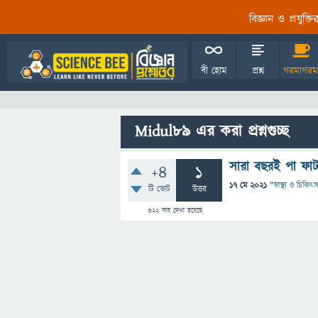
বিজ্ঞান ও প্রযুক্
বী হোম
প্রশ্ন
গরমাগরম
Midul89 এর করা প্রশ্নগুচ্ছ
সারা বছরই পা ফাট
+4
1
17 মে 2021
"
স্বাস্থ্য ও চিকিৎস
টি ভোট
উত্তর
322
বার দেখা হয়েছে