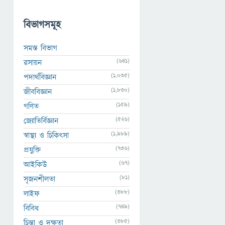
বিভাগসমূহ
সমস্ত বিভাগ
(641)
রসায়ন
(1,035)
পদার্থবিজ্ঞান
(1,830)
জীববিজ্ঞান
(159)
গণিত
(526)
জ্যোতির্বিজ্ঞান
(1,989)
স্বাস্থ্য ও চিকিৎসা
(736)
প্রযুক্তি
(67)
আইকিউ
(81)
সৃজনশীলতা
(388)
লাইফ
(749)
বিবিধ
(385)
চিন্তা ও দক্ষতা