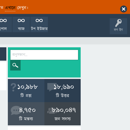
ারিত
এখানে
দেখুন।
পোল
ব্যাজ
টপ ইউজার
লগ ইন
10,988
18,690
টি প্রশ্ন
টি উত্তর
4,750
890,047
টি মন্তব্য
জন সদস্য