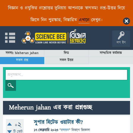
বিজ্ঞান ও প্রযুক্তির প্রশ্নোত্তর দুনিয়ায় আপনাকে স্বাগতম! প্রশ্ন-উত্তর দিয়ে
জিতে নিন পুরস্কার, বিস্তারিত
এখানে
দেখুন।
লগ ইন
সদস্যঃ Meherun jahan
ফিড
সাম্প্রতিক কর্মকান্ড
সকল প্রশ্ন
সকল উত্তর
Meherun jahan এর করা প্রশ্নগুচ্ছ
সুপার হিটেড ওয়াটার কী?
+2
17 ফেব্রুয়ারি 2023
"
রসায়ন
" বিভাগে
জিজ্ঞাসা
টি ভোট