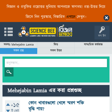
বিজ্ঞান ও প্রযুক্তির প্রশ্নোত্তর দুনিয়ায় আপনাকে স্বাগতম! প্রশ্ন-উত্তর দিয়ে
জিতে নিন পুরস্কার, বিস্তারিত
এখানে
দেখুন।
লগ ইন
সদস্যঃ Mehejabin Lamia
ফিড
সাম্প্রতিক কর্মকান্ড
সকল প্রশ্ন
সকল উত্তর
Mehejabin Lamia এর করা প্রশ্নগুচ্ছ
কোন খাবারগুলো খেলে স্মরণ শক্তি
+15
বৃদ্ধি পায়?
টি ভোট