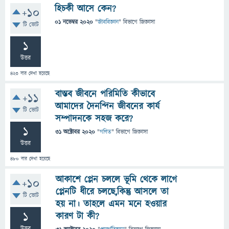
হিচকী আসে কেন?
+10
01 নভেম্বর 2020
"
জীববিজ্ঞান
" বিভাগে
জিজ্ঞাসা
টি ভোট
1
উত্তর
423
বার দেখা হয়েছে
বাস্তব জীবনে পরিমিতি কীভাবে
+11
আমাদের দৈনন্দিন জীবনের কার্য
টি ভোট
সম্পাদনকে সহজ করে?
1
31 অক্টোবর 2020
"
গণিত
" বিভাগে
জিজ্ঞাসা
উত্তর
480
বার দেখা হয়েছে
আকাশে প্লেন চললে ভূমি থেকে লাগে
+10
প্লেনটি ধীরে চলছে,কিন্তু আসলে তা
টি ভোট
হয় না। তাহলে এমন মনে হওয়ার
1
কারণ টা কী?
উত্তর