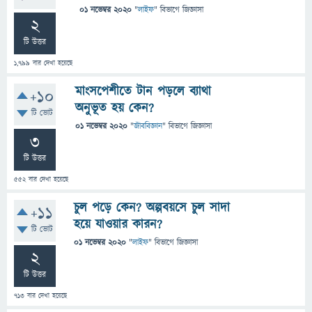
01 নভেম্বর 2020
"
লাইফ
" বিভাগে
জিজ্ঞাসা
2
টি উত্তর
1,799
বার দেখা হয়েছে
মাংসপেশীতে টান পড়লে ব্যাথা
+10
অনুভূত হয় কেন?
টি ভোট
01 নভেম্বর 2020
"
জীববিজ্ঞান
" বিভাগে
জিজ্ঞাসা
3
টি উত্তর
552
বার দেখা হয়েছে
চুল পড়ে কেন? অল্পবয়সে চুল সাদা
+11
হয়ে যাওয়ার কারন?
টি ভোট
01 নভেম্বর 2020
"
লাইফ
" বিভাগে
জিজ্ঞাসা
2
টি উত্তর
713
বার দেখা হয়েছে