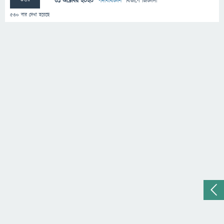
31 অক্টোবর 2020
"
পদার্থবিজ্ঞান
" বিভাগে
জিজ্ঞাসা
530
বার দেখা হয়েছে