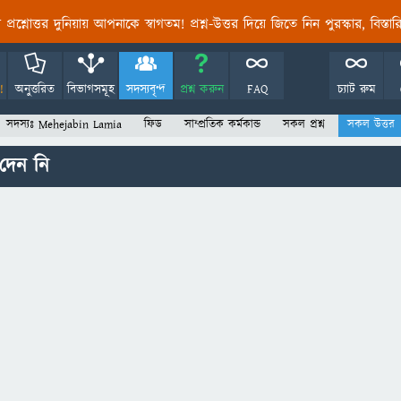
তির প্রশ্নোত্তর দুনিয়ায় আপনাকে স্বাগতম! প্রশ্ন-উত্তর দিয়ে জিতে নিন পুরস্কার, বিস্ত
!
অনুত্তরিত
বিভাগসমূহ
সদস্যবৃন্দ
প্রশ্ন করুন
FAQ
চ্যাট রুম
সদস্যঃ Mehejabin Lamia
ফিড
সাম্প্রতিক কর্মকান্ড
সকল প্রশ্ন
সকল উত্তর
দেন নি