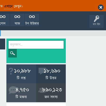
ারিত
এখানে
দেখুন।
পোল
ব্যাজ
টপ ইউজার
লগ ইন
10,988
18,690
টি প্রশ্ন
টি উত্তর
4,750
890,123
টি মন্তব্য
জন সদস্য