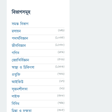
বিভাগসমূহ
সমস্ত বিভাগ
(641)
রসায়ন
(1,035)
পদার্থবিজ্ঞান
(1,830)
জীববিজ্ঞান
(159)
গণিত
(526)
জ্যোতির্বিজ্ঞান
(1,989)
স্বাস্থ্য ও চিকিৎসা
(736)
প্রযুক্তি
(67)
আইকিউ
(81)
সৃজনশীলতা
(388)
লাইফ
(749)
বিবিধ
(385)
চিন্তা ও দক্ষতা