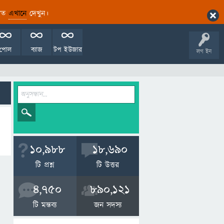
ারিত
এখানে
দেখুন।
পোল
ব্যাজ
টপ ইউজার
লগ ইন
10,988
18,690
টি প্রশ্ন
টি উত্তর
4,750
890,121
টি মন্তব্য
জন সদস্য