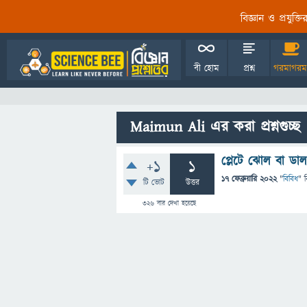
বিজ্ঞান ও প্রযুক্
বী হোম
প্রশ্ন
গরমাগরম
Maimun Ali এর করা প্রশ্নগুচ্ছ
প্লেটে ঝোল বা ডাল
+1
1
17 ফেব্রুয়ারি 2022
"
বিবিধ
" 
টি ভোট
উত্তর
326
বার দেখা হয়েছে