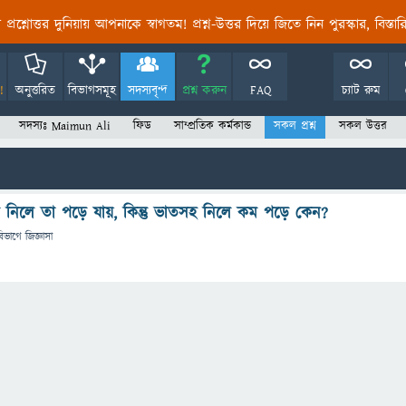
তির প্রশ্নোত্তর দুনিয়ায় আপনাকে স্বাগতম! প্রশ্ন-উত্তর দিয়ে জিতে নিন পুরস্কার, বিস্ত
!
অনুত্তরিত
বিভাগসমূহ
সদস্যবৃন্দ
প্রশ্ন করুন
FAQ
চ্যাট রুম
সদস্যঃ Maimun Ali
ফিড
সাম্প্রতিক কর্মকান্ড
সকল প্রশ্ন
সকল উত্তর
 নিলে তা পড়ে যায়, কিন্তু ভাতসহ নিলে কম পড়ে কেন?
বিভাগে
জিজ্ঞাসা