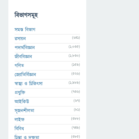
বিভাগসমূহ
সমস্ত বিভাগ
(641)
রসায়ন
(1,035)
পদার্থবিজ্ঞান
(1,830)
জীববিজ্ঞান
(159)
গণিত
(526)
জ্যোতির্বিজ্ঞান
(1,989)
স্বাস্থ্য ও চিকিৎসা
(736)
প্রযুক্তি
(67)
আইকিউ
(81)
সৃজনশীলতা
(388)
লাইফ
(749)
বিবিধ
(385)
চিন্তা ও দক্ষতা