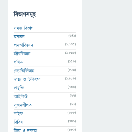
বিভাগসমূহ
সমস্ত বিভাগ
(641)
রসায়ন
(1,035)
পদার্থবিজ্ঞান
(1,830)
জীববিজ্ঞান
(159)
গণিত
(526)
জ্যোতির্বিজ্ঞান
(1,989)
স্বাস্থ্য ও চিকিৎসা
(736)
প্রযুক্তি
(67)
আইকিউ
(81)
সৃজনশীলতা
(388)
লাইফ
(749)
বিবিধ
(385)
চিন্তা ও দক্ষতা