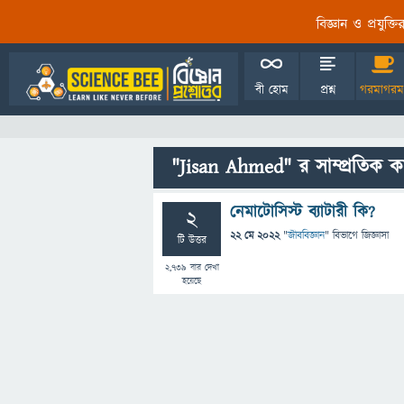
বিজ্ঞান ও প্রযুক্
বী হোম
প্রশ্ন
গরমাগরম
"Jisan Ahmed" র সাম্প্রতিক কা
নেমাটোসিস্ট ব্যাটারী কি?
2
22 মে 2022
"
জীববিজ্ঞান
" বিভাগে
জিজ্ঞাসা
টি উত্তর
2,739
বার দেখা
হয়েছে