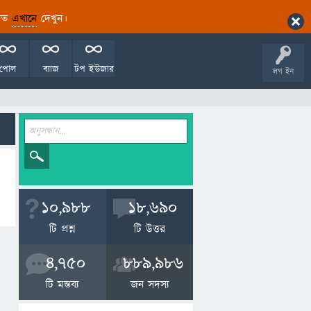
ারিত
এখানে
দেখুন।
পোল
ব্যাজ
টপ ইউজার
লগ ইন
10,988
18,690
টি প্রশ্ন
টি উত্তর
4,750
889,986
টি মন্তব্য
জন সদস্য