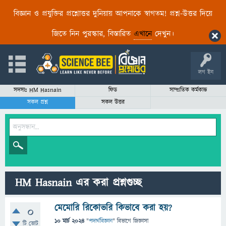
বিজ্ঞান ও প্রযুক্তির প্রশ্নোত্তর দুনিয়ায় আপনাকে স্বাগতম! প্রশ্ন-উত্তর দিয়ে
জিতে নিন পুরস্কার, বিস্তারিত
এখানে
দেখুন।
লগ ইন
সদস্যঃ HM Hasnain
ফিড
সাম্প্রতিক কর্মকান্ড
সকল প্রশ্ন
সকল উত্তর
HM Hasnain এর করা প্রশ্নগুচ্ছ
মেমোরি রিকোভরি কিভাবে করা হয়?
0
10 মার্চ 2024
"
পদার্থবিজ্ঞান
" বিভাগে
জিজ্ঞাসা
টি ভোট