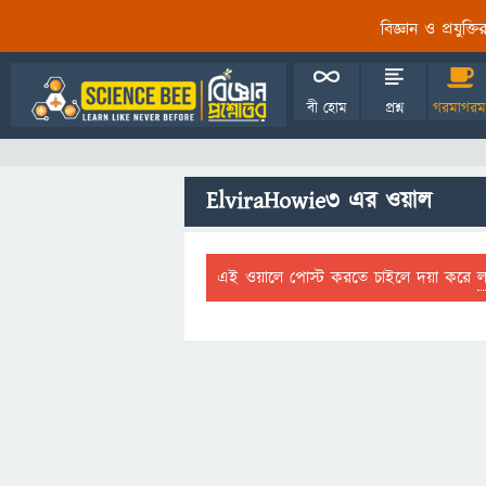
বিজ্ঞান ও প্রযুক্
বী হোম
প্রশ্ন
গরমাগরম
ElviraHowie3 এর ওয়াল
এই ওয়ালে পোস্ট করতে চাইলে দয়া করে