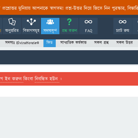
তির প্রশ্নোত্তর দুনিয়ায় আপনাকে স্বাগতম! প্রশ্ন-উত্তর দিয়ে জিতে নিন পুরস্কার, বিস্ত
!
অনুত্তরিত
বিভাগসমূহ
সদস্যবৃন্দ
প্রশ্ন করুন
FAQ
চ্যাট রুম
সদস্যঃ ElviraHowie3
ফিড
সাম্প্রতিক কর্মকান্ড
সকল প্রশ্ন
সকল উত্তর
লগ ইন করুন
কিংবা
নিবন্ধিত হউন
।