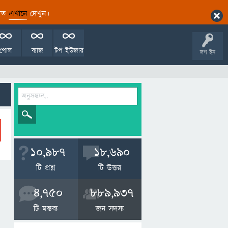
ারিত
এখানে
দেখুন।
পোল
ব্যাজ
টপ ইউজার
লগ ইন
10,987
18,690
টি প্রশ্ন
টি উত্তর
4,750
889,937
টি মন্তব্য
জন সদস্য