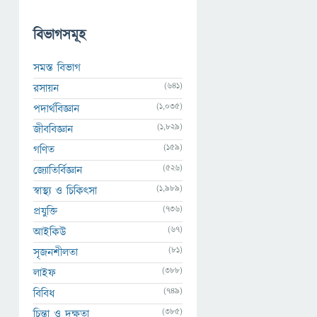
বিভাগসমূহ
সমস্ত বিভাগ
(641)
রসায়ন
(1,035)
পদার্থবিজ্ঞান
(1,829)
জীববিজ্ঞান
(159)
গণিত
(526)
জ্যোতির্বিজ্ঞান
(1,989)
স্বাস্থ্য ও চিকিৎসা
(736)
প্রযুক্তি
(67)
আইকিউ
(81)
সৃজনশীলতা
(388)
লাইফ
(749)
বিবিধ
(385)
চিন্তা ও দক্ষতা