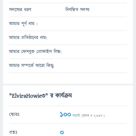
সদস্যের ধরণ
নিবন্ধিত সদস্য
আমার পূর্ণ নাম :
আমার প্রতিষ্ঠানের নাম:
আমার ফেসবুক প্রোফাইল লিঙ্ক:
আমার সম্পর্কে আরো কিছু:
"ElviraHowie3" র কার্যক্রম
100
স্কোরঃ
পয়েন্ট (র‌্যাংক #
2,897
)
0
প্রশ্নঃ