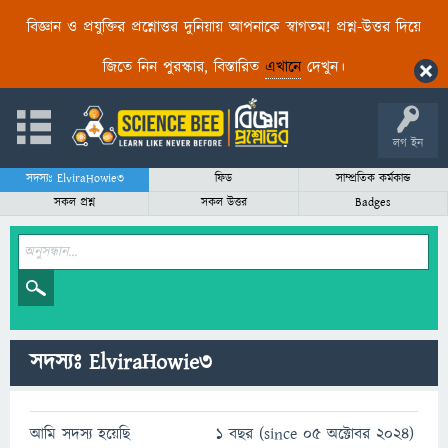
বিজ্ঞান ও প্রযুক্তির প্রশ্নোত্তর দুনিয়ায় আপনাকে স্বাগতম! প্রশ্ন-উত্তর দিয়ে
জিতে নিন পুরস্কার, বিস্তারিত
এখানে
দেখুন।
লগ ইন
সদস্যঃ ElviraHowie3
ফিড
সাম্প্রতিক কর্মকান্ড
সকল প্রশ্ন
সকল উত্তর
Badges
সদস্যঃ ElviraHowie3
আমি সদস্য হয়েছি
1 বছর (since 05 অক্টোবর 2024)