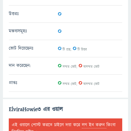
0
উত্তরঃ
0
মন্তব্যসমূহঃ
0
0
ভোট দিয়েছেনঃ
টি প্রশ্ন,
টি উত্তর
0
0
দান করেছেন:
সম্মত ভোট,
অসম্মত ভোট
0
0
প্রাপ্তঃ
সম্মত ভোট,
অসম্মত ভোট
ElviraHowie3 এর ওয়াল
এই ওয়ালে পোস্ট করতে চাইলে দয়া করে
লগ ইন করুন
কিংবা