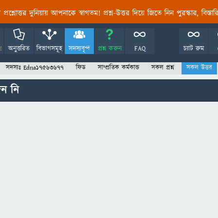
তির প্রশ্নোত্তর দুনিয়ায় আপনাকে স্বাগতম! প্রশ্ন-উত্তর দিয়ে জিতে নিন পুরস্কার, বিস্ত
!
অনুত্তরিত
বিভাগসমূহ
সদস্যবৃন্দ
প্রশ্ন করুন
FAQ
চ্যাট রুম
সদস্যঃ Edna17563677
ফিড
সাম্প্রতিক কর্মকান্ড
সকল প্রশ্ন
সকল উত্তর
ন নি