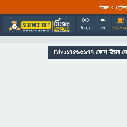
বিজ্ঞান ও প্রযুক্
বী হোম
প্রশ্ন
গরমাগরম
Edna17563677 কোন উত্তর দে