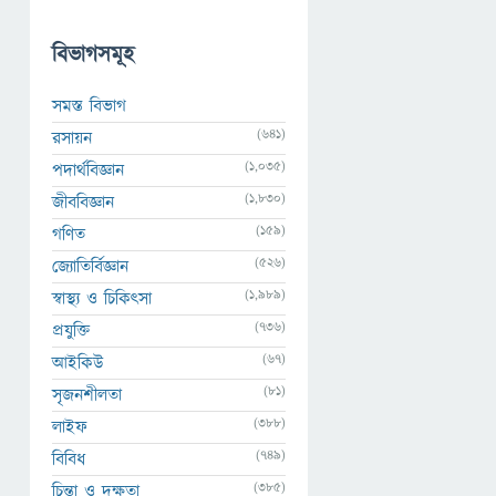
বিভাগসমূহ
সমস্ত বিভাগ
(641)
রসায়ন
(1,035)
পদার্থবিজ্ঞান
(1,830)
জীববিজ্ঞান
(159)
গণিত
(526)
জ্যোতির্বিজ্ঞান
(1,989)
স্বাস্থ্য ও চিকিৎসা
(736)
প্রযুক্তি
(67)
আইকিউ
(81)
সৃজনশীলতা
(388)
লাইফ
(749)
বিবিধ
(385)
চিন্তা ও দক্ষতা