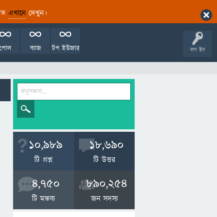
ারিত
এখানে
দেখুন।
পোল
ব্যাজ
টপ ইউজার
লগ ইন
10,989
18,690
টি প্রশ্ন
টি উত্তর
4,750
890,254
টি মন্তব্য
জন সদস্য