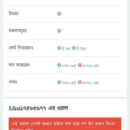
0
উত্তরঃ
0
মন্তব্যসমূহঃ
0
0
ভোট দিয়েছেনঃ
টি প্রশ্ন,
টি উত্তর
0
0
দান করেছেন:
সম্মত ভোট,
অসম্মত ভোট
0
0
প্রাপ্তঃ
সম্মত ভোট,
অসম্মত ভোট
Edna17563677 এর ওয়াল
এই ওয়ালে পোস্ট করতে চাইলে দয়া করে
লগ ইন করুন
কিংবা