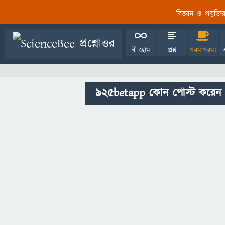
বিজ্ঞান ও প্রযুক্
বী হোম
প্রশ্ন
গরমাগরম!
925betapp কোন পোস্ট করেন 