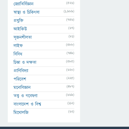
(526)
জ্যোতির্বিজ্ঞান
(1,989)
স্বাস্থ্য ও চিকিৎসা
(736)
প্রযুক্তি
(67)
আইকিউ
(81)
সৃজনশীলতা
(388)
লাইফ
(749)
বিবিধ
(385)
চিন্তা ও দক্ষতা
(620)
প্রাণিবিদ্যা
(225)
পরিবেশ
(487)
মনোবিজ্ঞান
(669)
তত্ত্ব ও গবেষণা
(112)
বাংলাদেশ ও বিশ্ব
(62)
মিথোলজি