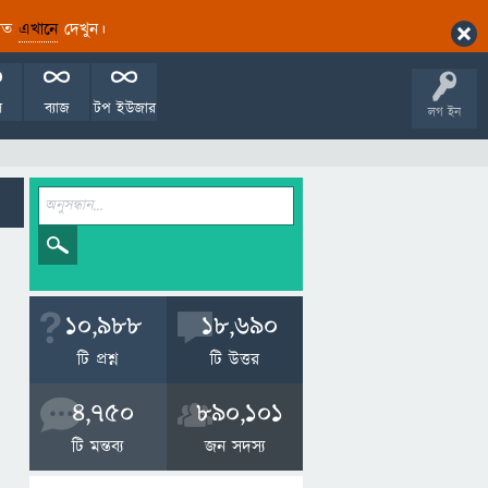
ারিত
এখানে
দেখুন।
ল
ব্যাজ
টপ ইউজার
লগ ইন
10,988
18,690
টি প্রশ্ন
টি উত্তর
4,750
890,101
টি মন্তব্য
জন সদস্য