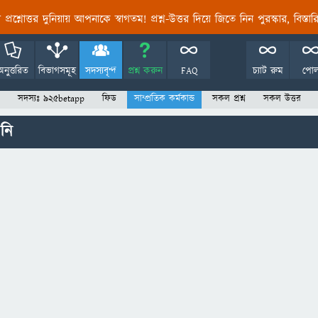
তির প্রশ্নোত্তর দুনিয়ায় আপনাকে স্বাগতম! প্রশ্ন-উত্তর দিয়ে জিতে নিন পুরস্কার, বিস্ত
অনুত্তরিত
বিভাগসমূহ
সদস্যবৃন্দ
প্রশ্ন করুন
FAQ
চ্যাট রুম
পো
সদস্যঃ 925betapp
ফিড
সাম্প্রতিক কর্মকান্ড
সকল প্রশ্ন
সকল উত্তর
নি