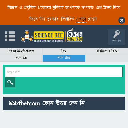
বিজ্ঞান ও প্রযুক্তির প্রশ্নোত্তর দুনিয়ায় আপনাকে স্বাগতম! প্রশ্ন-উত্তর দিয়ে
জিতে নিন পুরস্কার, বিস্তারিত
এখানে
দেখুন।
লগ ইন
সদস্যঃ 918fbetcom
ফিড
সাম্প্রতিক কর্মকান্ড
সকল প্রশ্ন
সকল উত্তর
918fbetcom কোন উত্তর দেন নি