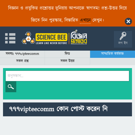
বিজ্ঞান ও প্রযুক্তির প্রশ্নোত্তর দুনিয়ায় আপনাকে স্বাগতম! প্রশ্ন-উত্তর দিয়ে
জিতে নিন পুরস্কার, বিস্তারিত
এখানে
দেখুন।
লগ ইন
সদস্যঃ 777vipteecomm
ফিড
সাম্প্রতিক কর্মকান্ড
সকল প্রশ্ন
সকল উত্তর
777vipteecomm কোন পোস্ট করেন নি