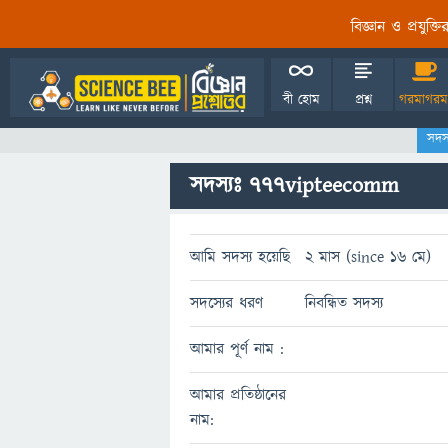
বিজ্ঞান ও প্রযুক্
বী হোম
প্রশ্ন
গরমাগরম
সদস
সদস্যঃ 777vipteecomm
আমি সদস্য হয়েছি
2 মাস (since 16 মে)
সদস্যের ধরণ
নিবন্ধিত সদস্য
আমার পূর্ণ নাম :
আমার প্রতিষ্ঠানের
নাম: