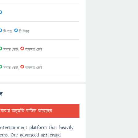
0
0
0
টি প্রশ্ন,
টি উত্তর
0
0
সম্মত ভোট,
অসম্মত ভোট
0
0
সম্মত ভোট,
অসম্মত ভোট
ল
ট করার অনুমতি বাতিল করেছেন
entertainment platform that heavily
tems. Our advanced anti-fraud