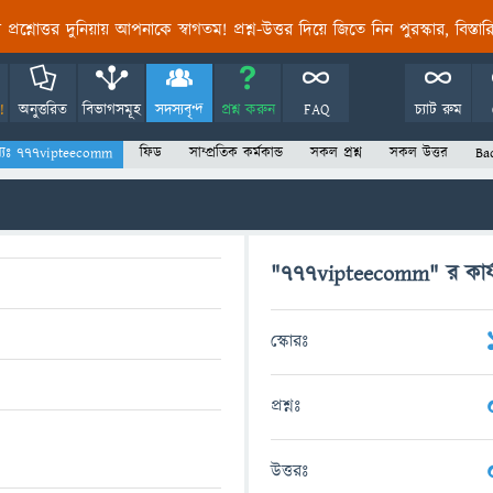
তির প্রশ্নোত্তর দুনিয়ায় আপনাকে স্বাগতম! প্রশ্ন-উত্তর দিয়ে জিতে নিন পুরস্কার, বিস্ত
!
অনুত্তরিত
বিভাগসমূহ
সদস্যবৃন্দ
প্রশ্ন করুন
FAQ
চ্যাট রুম
্যঃ 777vipteecomm
ফিড
সাম্প্রতিক কর্মকান্ড
সকল প্রশ্ন
সকল উত্তর
Ba
"777vipteecomm" র কার্য
স্কোরঃ
প্রশ্নঃ
উত্তরঃ