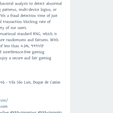
ehavioral analysis to detect abnormal
g patterns, multi-device logins, or
ith a fraud detection time of just
 transaction blocking rate of
ety of our users.
ernational standard RNG, which is
ure randomness and fairness. With
of less than 0.1%, 777VIP
d interference-free gaming
enjoy a secure and fair gaming
01 - Vila São Luis, Duque de Caxias
.com/
.com
online #777vipgaming #777vipsports