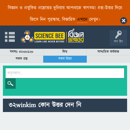
বিজ্ঞান ও প্রযুক্তির প্রশ্নোত্তর দুনিয়ায় আপনাকে স্বাগতম! প্রশ্ন-উত্তর দিয়ে
জিতে নিন পুরস্কার, বিস্তারিত
এখানে
দেখুন।
লগ ইন
সদস্যঃ 32winkim
ফিড
সাম্প্রতিক কর্মকান্ড
সকল প্রশ্ন
সকল উত্তর
32winkim কোন উত্তর দেন নি