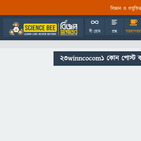
বিজ্ঞান ও প্রযুক্
বী হোম
প্রশ্ন
গরমাগরম
23winncocom1 কোন পোস্ট ক