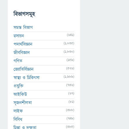
বিভাগসমূহ
সমস্ত বিভাগ
(641)
রসায়ন
(1,035)
পদার্থবিজ্ঞান
(1,830)
জীববিজ্ঞান
(159)
গণিত
(526)
জ্যোতির্বিজ্ঞান
(1,989)
স্বাস্থ্য ও চিকিৎসা
(736)
প্রযুক্তি
(67)
আইকিউ
(81)
সৃজনশীলতা
(388)
লাইফ
(749)
বিবিধ
(385)
চিন্তা ও দক্ষতা