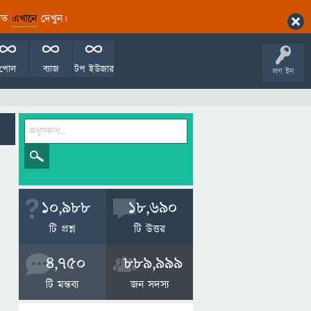
ারিত
এখানে
দেখুন।
পোল
ব্যাজ
টপ ইউজার
লগ ইন
10,988
18,690
টি প্রশ্ন
টি উত্তর
4,750
889,999
টি মন্তব্য
জন সদস্য