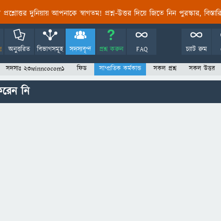
তির প্রশ্নোত্তর দুনিয়ায় আপনাকে স্বাগতম! প্রশ্ন-উত্তর দিয়ে জিতে নিন পুরস্কার, বিস্ত
!
অনুত্তরিত
বিভাগসমূহ
সদস্যবৃন্দ
প্রশ্ন করুন
FAQ
চ্যাট রুম
সদস্যঃ 23winncocom1
ফিড
সাম্প্রতিক কর্মকান্ড
সকল প্রশ্ন
সকল উত্তর
রেন নি