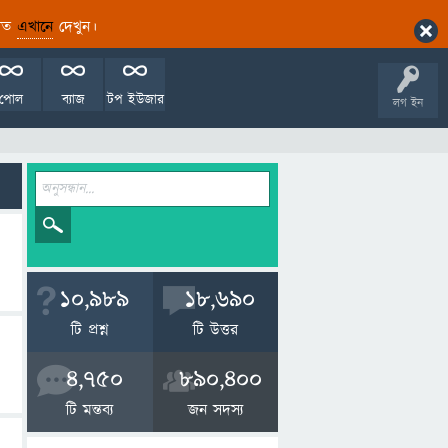
ারিত
এখানে
দেখুন।
পোল
ব্যাজ
টপ ইউজার
লগ ইন
10,989
18,690
টি প্রশ্ন
টি উত্তর
4,750
890,400
টি মন্তব্য
জন সদস্য