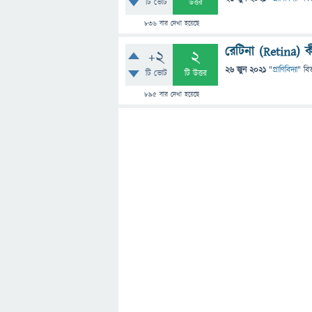
টি ভোট
উত্তর
836
বার দেখা হয়েছে
রেটিনা (Retina) ক
+2
2
26 জুন 2021
"
প্রাণিবিদ্যা
" বি
টি ভোট
টি উত্তর
895
বার দেখা হয়েছে