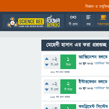
বিজ্ঞান ও প্রযুক্
বী হোম
প্রশ্ন
গরমাগরম
মেহেদী হাসান এর করা প্রশ্নগুচ্ছ
ভ্যাক্সিনেশন বলতে
+2
1
26 জুন 2021
"
প্রাণিবিদ্যা
" বি
টি ভোট
উত্তর
436
বার দেখা হয়েছে
ইন্টারফেরন বলতে 
+2
2
26 জুন 2021
"
প্রাণিবিদ্যা
" বি
টি ভোট
টি উত্তর
1,119
বার দেখা হয়েছে
কমপ্লিমেন্ট সিস্ট