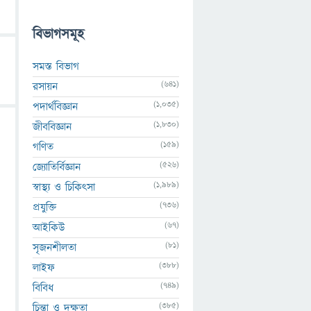
বিভাগসমূহ
সমস্ত বিভাগ
(641)
রসায়ন
(1,035)
পদার্থবিজ্ঞান
(1,830)
জীববিজ্ঞান
(159)
গণিত
(526)
জ্যোতির্বিজ্ঞান
(1,989)
স্বাস্থ্য ও চিকিৎসা
(736)
প্রযুক্তি
(67)
আইকিউ
(81)
সৃজনশীলতা
(388)
লাইফ
(749)
বিবিধ
(385)
চিন্তা ও দক্ষতা