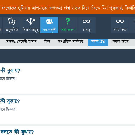
তির প্রশ্নোত্তর দুনিয়ায় আপনাকে স্বাগতম! প্রশ্ন-উত্তর দিয়ে জিতে নিন পুরস্কার, বিস্ত
!
অনুত্তরিত
বিভাগসমূহ
সদস্যবৃন্দ
প্রশ্ন করুন
FAQ
চ্যাট রুম
সদস্যঃ মেহেদী হাসান
ফিড
সাম্প্রতিক কর্মকান্ড
সকল প্রশ্ন
সকল উত্তর
 কী বুঝায়?
ভাগে
জিজ্ঞাসা
কী বুঝায়?
ভাগে
জিজ্ঞাসা
েম বলতে কী বুঝায়?