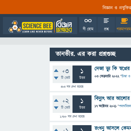
বিজ্ঞান ও প্রযুক্
বী হোম
প্রশ্ন
গরমাগরম
তানভীর. এর করা প্রশ্নগুচ্ছ
দেজা ভ্যু কি স্বপ্
+3
1
03 ফেব্রুয়ারি 2022
"
চিন্তা ও
টি ভোট
উত্তর
484
বার দেখা হয়েছে
বিদ্যুৎ আর আলোর
+2
1
17 অক্টোবর 2021
"
পদার্থবিজ্ঞ
টি ভোট
উত্তর
1,798
বার দেখা হয়েছে
রংধনু আসলে কেমন 