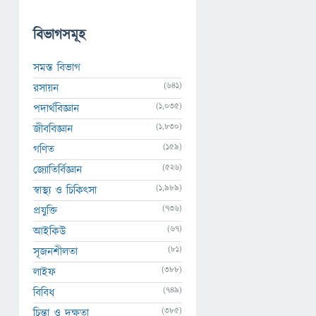
বিভাগসমূহ
সমস্ত বিভাগ
(641)
রসায়ন
(1,035)
পদার্থবিজ্ঞান
(1,830)
জীববিজ্ঞান
(159)
গণিত
(526)
জ্যোতির্বিজ্ঞান
(1,989)
স্বাস্থ্য ও চিকিৎসা
(736)
প্রযুক্তি
(67)
আইকিউ
(81)
সৃজনশীলতা
(388)
লাইফ
(749)
বিবিধ
(385)
চিন্তা ও দক্ষতা