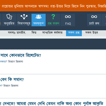
তির প্রশ্নোত্তর দুনিয়ায় আপনাকে স্বাগতম! প্রশ্ন-উত্তর দিয়ে জিতে নিন পুরস্কার, বিস্ত
!
অনুত্তরিত
বিভাগসমূহ
সদস্যবৃন্দ
প্রশ্ন করুন
FAQ
চ্যাট রুম
সদস্যঃ তানভীর.
ফিড
সাম্প্রতিক কর্মকান্ড
সকল প্রশ্ন
সকল উত্তর
নের সাথে কোনভাবে রিলেটেড?
 দক্ষতা
" বিভাগে
জিজ্ঞাসা
 বেগ কি সমান?
ান
" বিভাগে
জিজ্ঞাসা
দেখতে? আমরা যেমন দেখি তেমন নাকি অন্য কোন পূর্নাঙ্গ আকৃতি