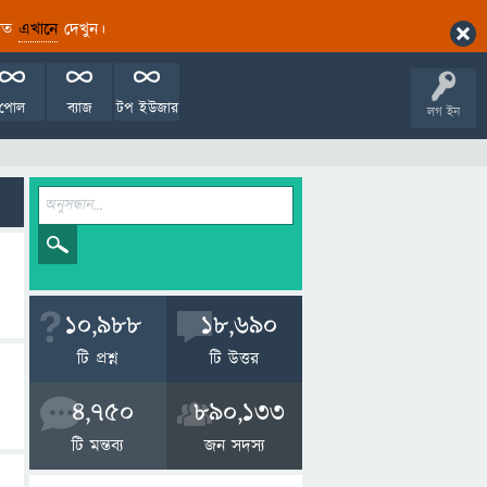
ারিত
এখানে
দেখুন।
পোল
ব্যাজ
টপ ইউজার
লগ ইন
10,988
18,690
টি প্রশ্ন
টি উত্তর
4,750
890,133
টি মন্তব্য
জন সদস্য