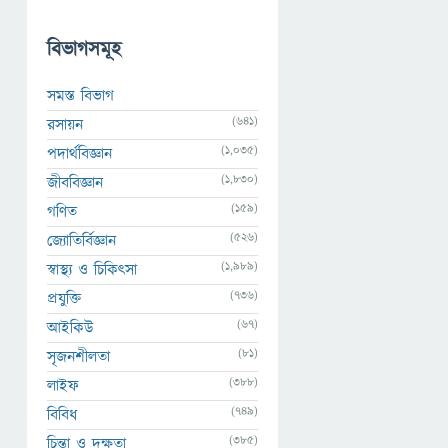
বিভাগসমূহ
সমস্ত বিভাগ
(641)
রসায়ন
(1,035)
পদার্থবিজ্ঞান
(1,830)
জীববিজ্ঞান
(159)
গণিত
(526)
জ্যোতির্বিজ্ঞান
(1,989)
স্বাস্থ্য ও চিকিৎসা
(736)
প্রযুক্তি
(67)
আইকিউ
(81)
সৃজনশীলতা
(388)
লাইফ
(749)
বিবিধ
(385)
চিন্তা ও দক্ষতা