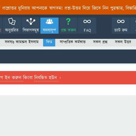
তির প্রশ্নোত্তর দুনিয়ায় আপনাকে স্বাগতম! প্রশ্ন-উত্তর দিয়ে জিতে নিন পুরস্কার, বিস্ত
!
অনুত্তরিত
বিভাগসমূহ
সদস্যবৃন্দ
প্রশ্ন করুন
FAQ
চ্যাট রুম
সদস্যঃ কামরুল ইসলাম
ফিড
সাম্প্রতিক কর্মকান্ড
সকল প্রশ্ন
সকল উত্তর
লগ ইন করুন
কিংবা
নিবন্ধিত হউন
।