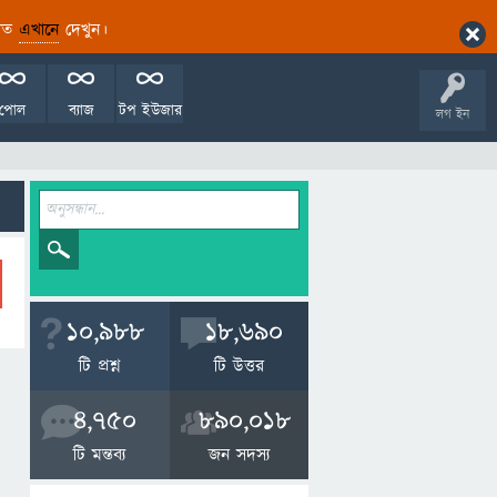
ারিত
এখানে
দেখুন।
পোল
ব্যাজ
টপ ইউজার
লগ ইন
10,988
18,690
টি প্রশ্ন
টি উত্তর
4,750
890,018
টি মন্তব্য
জন সদস্য