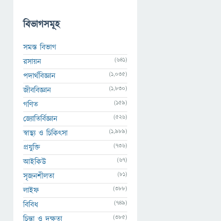
বিভাগসমূহ
সমস্ত বিভাগ
(641)
রসায়ন
(1,035)
পদার্থবিজ্ঞান
(1,830)
জীববিজ্ঞান
(159)
গণিত
(526)
জ্যোতির্বিজ্ঞান
(1,989)
স্বাস্থ্য ও চিকিৎসা
(736)
প্রযুক্তি
(67)
আইকিউ
(81)
সৃজনশীলতা
(388)
লাইফ
(749)
বিবিধ
(385)
চিন্তা ও দক্ষতা