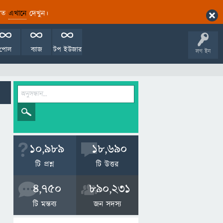
ারিত
এখানে
দেখুন।
পোল
ব্যাজ
টপ ইউজার
লগ ইন
10,989
18,690
টি প্রশ্ন
টি উত্তর
4,750
890,231
টি মন্তব্য
জন সদস্য