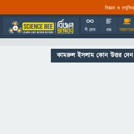
বিজ্ঞান ও প্রযুক্
বী হোম
প্রশ্ন
গরমাগরম
কামরুল ইসলাম কোন উত্তর দেন