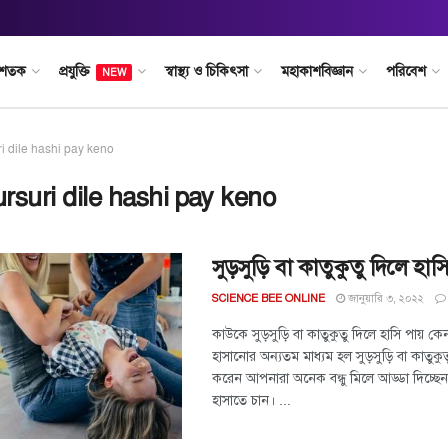
 শতক
প্রযুক্তি
স্বাস্থ্য ও চিকিৎসা
মহাকাশবিজ্ঞান
পরিবেশ
NEW
ri dile hashi pay keno
ursuri dile hashi pay keno
সুড়সুড়ি বা কাতুকুতু দিলে হা
জানুয়ারি ৩, ২০২২
SCIENCE BEE ONLINE
কাউকে সুড়সুড়ি বা কাতুকুতু দিলে হাসি পায় ক
হাসানোর অন্যতম মাধ্যম হল সুড়সুড়ি বা কাতুকু
করেন আপনারা অনেক বন্ধু মিলে আড্ডা দিচ্ছেন
হাসাতে চান। ...