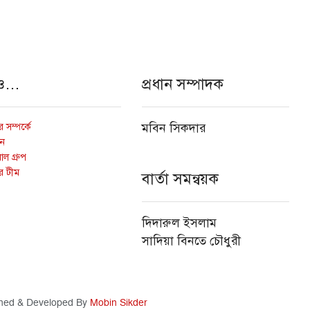
ও…
প্রধান সম্পাদক
 সম্পর্কে
মবিন সিকদার
োন
ল গ্রুপ
র টীম
বার্তা সমন্বয়ক
দিদারুল ইসলাম
সাদিয়া বিনতে চৌধুরী
ned & Developed By
Mobin Sikder