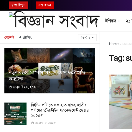
ব্লগে লিখুন
প্রশ্ন করুন
টপিকস
২১
লেটেস্ট
ট্রেন্ডিং
ফিল্টার
Home
»
sursu
Tag:
s
নতুন বছরে সায়েন্স বি’র সায়েন্স ফটোগ্রাফি
কনটেস্ট
জানুয়ারি ২৮, ২০২৬
বিইউএফটি তে শুরু হতে যাচ্ছে জাতীয়
পর্যায়ের ‘টেক্সটাইল ম্যানেজমেন্ট ফেয়ার
২০২৫!’
নভেম্বর ৮, ২০২৫