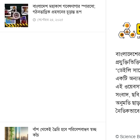
বাংলাদেশ মহাকাশ গবেষণাগার স্পারসো;
গঠনতান্ত্রিক প্রহসনের চূড়ান্ত রূপ
সেপ্টেম্বর ২৪, ২০২৫
বাংলাদেশের 
প্রযুক্তিভিত
“ডেইলি সায়ে
একটি অন্যতম
এই ওয়েবসা
সংবাদ, ছব
অনুমতি ছা
নৈতিকভাব
বাঁশ থেকেই তৈরি হবে পরিবেশবান্ধব স্বচ্ছ
কাঁচ
© Science B