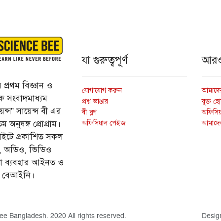
যা গুরুত্বপূর্ণ
আর
প্রথম বিজ্ঞান ও
যোগাযোগ করুন
আমাদের
্তিক সংবাদমাধ্যম
প্রশ্ন ভাণ্ডার
যুক্ত হ
ন্স” সায়েন্স বী এর
বী ব্লগ
অফিসিয়া
অফিসিয়াল পেইজ
আমাদে
 অনুষঙ্গ প্রোগ্রাম।
ইটে প্রকাশিত সকল
ি, অডিও, ভিডিও
ড়া ব্যবহার আইনত ও
ে বেআইনি।
ee Bangladesh. 2020 All rights reserved.
Desig