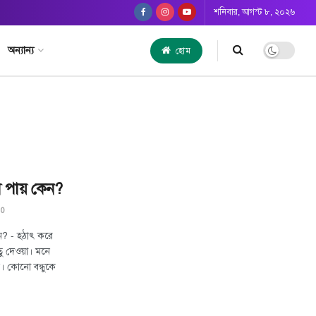
শনিবার, আগস্ট ৮, ২০২৬
অন্যান্য
হোম
সি পায় কেন?
0
েন? - হঠাৎ করে
তু দেওয়া। মনে
। কোনো বন্ধুকে