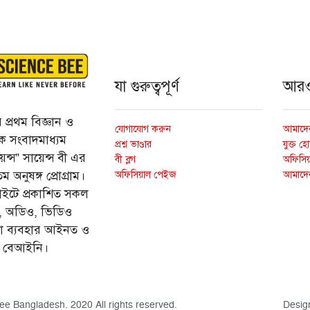
যা গুরুত্বপূর্ণ
আর
প্রথম বিজ্ঞান ও
যোগাযোগ করুন
আমাদের
্তিক সংবাদমাধ্যম
প্রশ্ন ভাণ্ডার
যুক্ত হ
ন্স” সায়েন্স বী এর
বী ব্লগ
অফিসিয়া
অফিসিয়াল পেইজ
আমাদে
 অনুষঙ্গ প্রোগ্রাম।
ইটে প্রকাশিত সকল
ি, অডিও, ভিডিও
ড়া ব্যবহার আইনত ও
ে বেআইনি।
ee Bangladesh. 2020 All rights reserved.
Desig