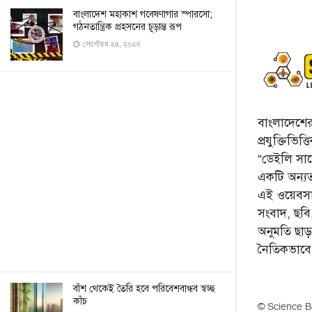
বাংলাদেশ মহাকাশ গবেষণাগার স্পারসো;
গঠনতান্ত্রিক প্রহসনের চূড়ান্ত রূপ
সেপ্টেম্বর ২৪, ২০২৫
বাংলাদেশের 
প্রযুক্তিভিত
“ডেইলি সায়ে
একটি অন্যতম
এই ওয়েবসা
সংবাদ, ছব
অনুমতি ছা
নৈতিকভাব
বাঁশ থেকেই তৈরি হবে পরিবেশবান্ধব স্বচ্ছ
কাঁচ
© Science B