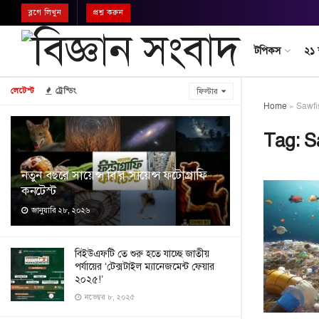
ব্লগে লিখুন
প্রশ্ন করুন
টপিকস
২১
লেটেস্ট
ট্রেন্ডিং
ফিল্টার
Home
»
Sawfi
Tag:
S
নতুন বছরে সায়েন্স বি’র সায়েন্স ফটোগ্রাফি
কনটেস্ট
জানুয়ারি ২৮, ২০২৬
বিইউএফটি তে শুরু হতে যাচ্ছে জাতীয়
পর্যায়ের ‘টেক্সটাইল ম্যানেজমেন্ট ফেয়ার
২০২৫!’
নভেম্বর ৮, ২০২৫