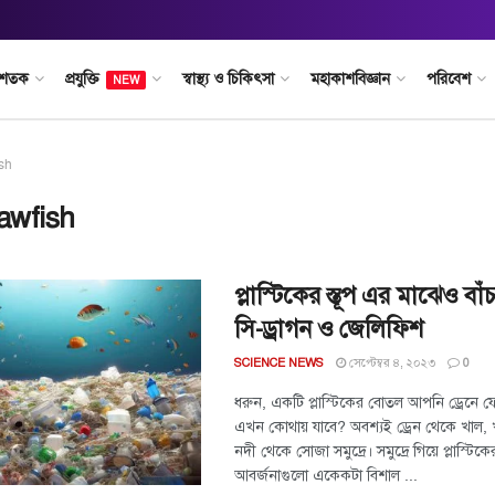
 শতক
প্রযুক্তি
স্বাস্থ্য ও চিকিৎসা
মহাকাশবিজ্ঞান
পরিবেশ
NEW
sh
awfish
প্লাস্টিকের স্তূপ এর মাঝেও বা
সি-ড্রাগন ও জেলিফিশ
সেপ্টেম্বর ৪, ২০২৩
SCIENCE NEWS
0
ধরুন, একটি প্লাস্টিকের বোতল আপনি ড্রেনে 
এখন কোথায় যাবে? অবশ্যই ড্রেন থেকে খাল, 
নদী থেকে সোজা সমুদ্রে। সমুদ্রে গিয়ে প্লাস্টিক
আবর্জনাগুলো একেকটা বিশাল ...