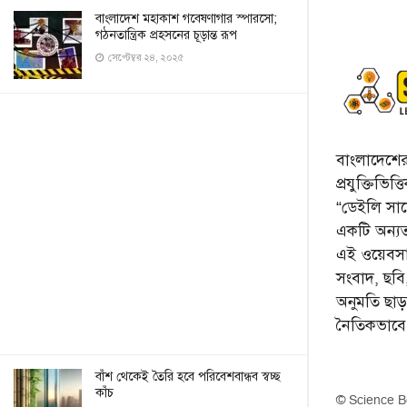
বাংলাদেশ মহাকাশ গবেষণাগার স্পারসো;
গঠনতান্ত্রিক প্রহসনের চূড়ান্ত রূপ
সেপ্টেম্বর ২৪, ২০২৫
বাংলাদেশের 
প্রযুক্তিভিত
“ডেইলি সায়ে
একটি অন্যতম
এই ওয়েবসা
সংবাদ, ছব
অনুমতি ছা
নৈতিকভাব
বাঁশ থেকেই তৈরি হবে পরিবেশবান্ধব স্বচ্ছ
কাঁচ
© Science B