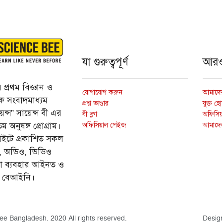
যা গুরুত্বপূর্ণ
আর
প্রথম বিজ্ঞান ও
যোগাযোগ করুন
আমাদের
্তিক সংবাদমাধ্যম
প্রশ্ন ভাণ্ডার
যুক্ত হ
ন্স” সায়েন্স বী এর
বী ব্লগ
অফিসিয়া
অফিসিয়াল পেইজ
আমাদে
 অনুষঙ্গ প্রোগ্রাম।
ইটে প্রকাশিত সকল
ি, অডিও, ভিডিও
ড়া ব্যবহার আইনত ও
ে বেআইনি।
ee Bangladesh. 2020 All rights reserved.
Desig