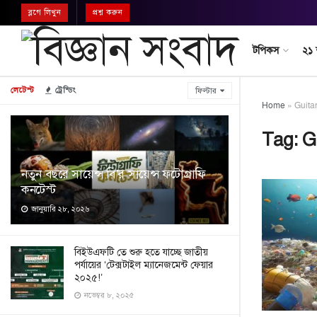
ব্লগে লিখুন
প্রশ্ন করুন
টপিকস
২১
লেটেস্ট
ট্রেন্ডিং
ফিল্টার
Home
»
Guitar
Tag:
G
নতুন বছরে সায়েন্স বি’র সায়েন্স ফটোগ্রাফি
কনটেস্ট
জানুয়ারি ২৮, ২০২৬
বিইউএফটি তে শুরু হতে যাচ্ছে জাতীয়
পর্যায়ের ‘টেক্সটাইল ম্যানেজমেন্ট ফেয়ার
২০২৫!’
নভেম্বর ৮, ২০২৫