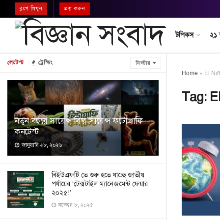
ব্লগে লিখুন
প্রশ্ন করুন
টপিকস
২১
লেটেস্ট
ট্রেন্ডিং
ফিল্টার
Home
»
El Ni
Tag:
E
নতুন বছরে সায়েন্স বি’র সায়েন্স ফটোগ্রাফি
কনটেস্ট
জানুয়ারি ২৮, ২০২৬
বিইউএফটি তে শুরু হতে যাচ্ছে জাতীয়
পর্যায়ের ‘টেক্সটাইল ম্যানেজমেন্ট ফেয়ার
২০২৫!’
নভেম্বর ৮, ২০২৫