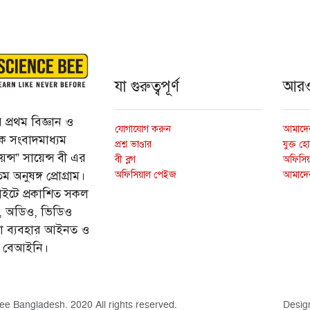
যা গুরুত্বপূর্ণ
আর
প্রথম বিজ্ঞান ও
যোগাযোগ করুন
আমাদের
্তিক সংবাদমাধ্যম
প্রশ্ন ভাণ্ডার
যুক্ত হ
ন্স” সায়েন্স বী এর
বী ব্লগ
অফিসিয়া
অফিসিয়াল পেইজ
আমাদে
 অনুষঙ্গ প্রোগ্রাম।
ইটে প্রকাশিত সকল
ি, অডিও, ভিডিও
ড়া ব্যবহার আইনত ও
ে বেআইনি।
ee Bangladesh. 2020 All rights reserved.
Desig