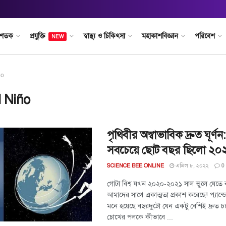
 শতক
প্রযুক্তি
স্বাস্থ্য ও চিকিৎসা
মহাকাশবিজ্ঞান
পরিবেশ
NEW
ño
l Niño
পৃথিবীর অস্বাভাবিক দ্রুত ঘূর্ণ
সবচেয়ে ছোট বছর ছিলো ২০২
এপ্রিল ৮, ২০২২
SCIENCE BEE ONLINE
0
গোটা বিশ্ব যখন ২০২০-২০২১ সাল ভুলে যেতে ব্য
আমাদের সাথে একাত্মতা প্রকাশ করেছে! প্যান
মনে হয়েছে বছরদুটো যেন একটু বেশিই দ্রুত চ
চোখের পলকে কীভাবে ...