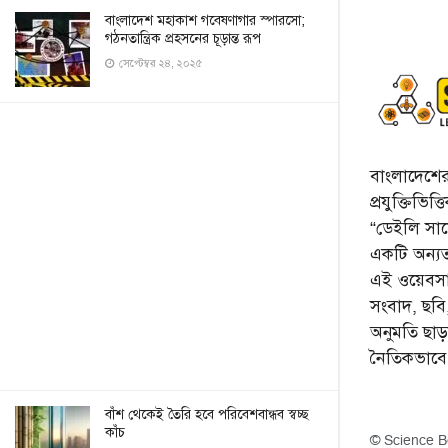
বাংলাদেশ মহাকাশ গবেষণাগার স্পারসো;
গঠনতান্ত্রিক প্রহসনের চূড়ান্ত রূপ
সেপ্টেম্বর ২৪, ২০২৫
বাংলাদেশের 
প্রযুক্তিভিত
“ডেইলি সায়ে
একটি অন্যতম
এই ওয়েবসা
সংবাদ, ছব
অনুমতি ছা
নৈতিকভাব
বাঁশ থেকেই তৈরি হবে পরিবেশবান্ধব স্বচ্ছ
কাঁচ
© Science B