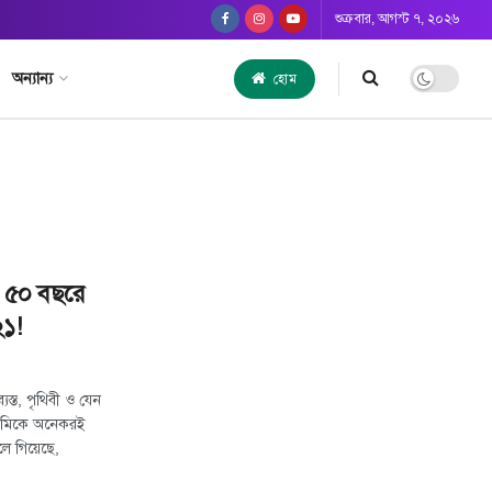
শুক্রবার, আগস্ট ৭, ২০২৬
অন্যান্য
হোম
ন: ৫০ বছরে
১!
স্ত, পৃথিবী ও যেন
্ডেমিকে অনেকরই
লে গিয়েছে,