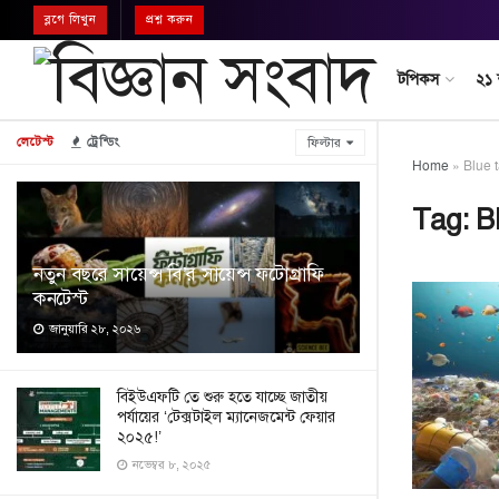
ব্লগে লিখুন
প্রশ্ন করুন
টপিকস
২১
লেটেস্ট
ট্রেন্ডিং
ফিল্টার
Home
»
Blue 
Tag:
B
নতুন বছরে সায়েন্স বি’র সায়েন্স ফটোগ্রাফি
কনটেস্ট
জানুয়ারি ২৮, ২০২৬
বিইউএফটি তে শুরু হতে যাচ্ছে জাতীয়
পর্যায়ের ‘টেক্সটাইল ম্যানেজমেন্ট ফেয়ার
২০২৫!’
নভেম্বর ৮, ২০২৫