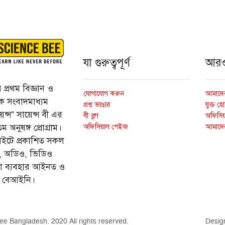
যা গুরুত্বপূর্ণ
আর
প্রথম বিজ্ঞান ও
যোগাযোগ করুন
আমাদের
্তিক সংবাদমাধ্যম
প্রশ্ন ভাণ্ডার
যুক্ত হ
ন্স” সায়েন্স বী এর
বী ব্লগ
অফিসিয়া
অফিসিয়াল পেইজ
আমাদে
 অনুষঙ্গ প্রোগ্রাম।
ইটে প্রকাশিত সকল
ি, অডিও, ভিডিও
ড়া ব্যবহার আইনত ও
ে বেআইনি।
ee Bangladesh. 2020 All rights reserved.
Desig