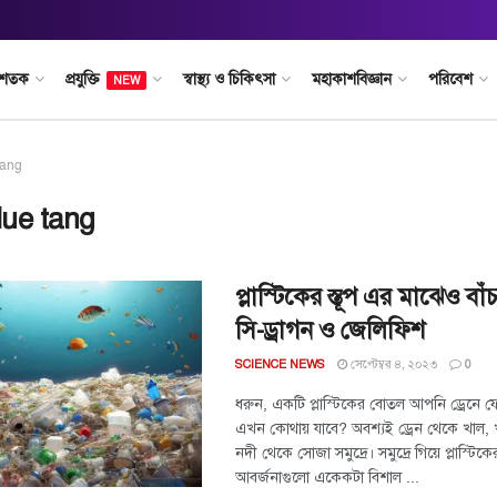
 শতক
প্রযুক্তি
স্বাস্থ্য ও চিকিৎসা
মহাকাশবিজ্ঞান
পরিবেশ
NEW
tang
lue tang
প্লাস্টিকের স্তূপ এর মাঝেও বা
সি-ড্রাগন ও জেলিফিশ
সেপ্টেম্বর ৪, ২০২৩
SCIENCE NEWS
0
ধরুন, একটি প্লাস্টিকের বোতল আপনি ড্রেনে 
এখন কোথায় যাবে? অবশ্যই ড্রেন থেকে খাল, 
নদী থেকে সোজা সমুদ্রে। সমুদ্রে গিয়ে প্লাস্টিক
আবর্জনাগুলো একেকটা বিশাল ...