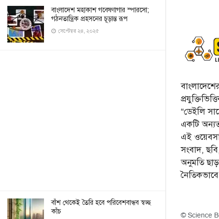
বাংলাদেশ মহাকাশ গবেষণাগার স্পারসো;
গঠনতান্ত্রিক প্রহসনের চূড়ান্ত রূপ
সেপ্টেম্বর ২৪, ২০২৫
বাংলাদেশের 
প্রযুক্তিভিত
“ডেইলি সায়ে
একটি অন্যতম
এই ওয়েবসা
সংবাদ, ছব
অনুমতি ছা
নৈতিকভাব
বাঁশ থেকেই তৈরি হবে পরিবেশবান্ধব স্বচ্ছ
কাঁচ
© Science B