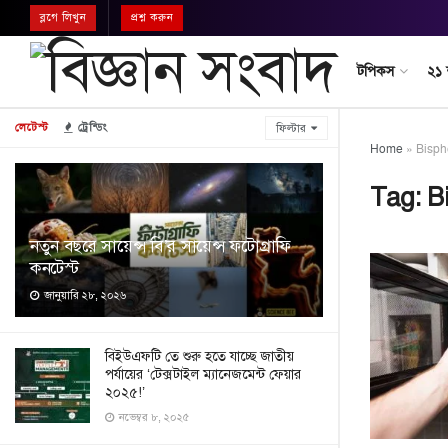
ব্লগে লিখুন
প্রশ্ন করুন
টপিকস
২১
লেটেস্ট
ট্রেন্ডিং
ফিল্টার
Home
»
Bisph
Tag:
B
নতুন বছরে সায়েন্স বি’র সায়েন্স ফটোগ্রাফি
কনটেস্ট
জানুয়ারি ২৮, ২০২৬
বিইউএফটি তে শুরু হতে যাচ্ছে জাতীয়
পর্যায়ের ‘টেক্সটাইল ম্যানেজমেন্ট ফেয়ার
২০২৫!’
নভেম্বর ৮, ২০২৫