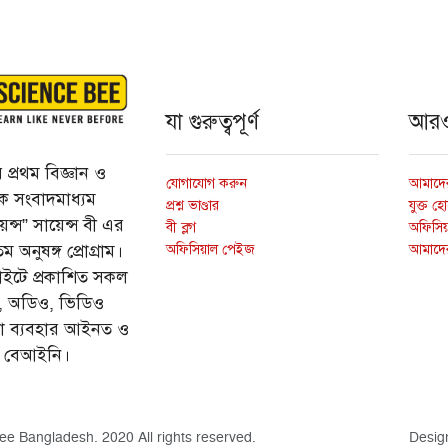
যা গুরুত্বপূর্ণ
আর
প্রথম বিজ্ঞান ও
যোগাযোগ করুন
আমাদের
্তিক সংবাদমাধ্যম
প্রশ্ন ভাণ্ডার
যুক্ত হ
ন্স” সায়েন্স বী এর
বী ব্লগ
অফিসিয়া
অফিসিয়াল পেইজ
আমাদে
 অনুষঙ্গ প্রোগ্রাম।
ইটে প্রকাশিত সকল
ি, অডিও, ভিডিও
ড়া ব্যবহার আইনত ও
ে বেআইনি।
ee Bangladesh. 2020 All rights reserved.
Desig