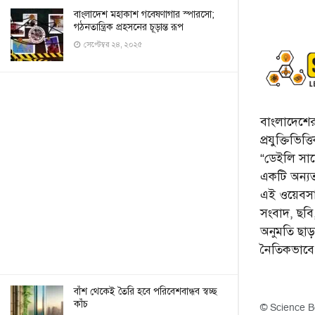
বাংলাদেশ মহাকাশ গবেষণাগার স্পারসো;
গঠনতান্ত্রিক প্রহসনের চূড়ান্ত রূপ
সেপ্টেম্বর ২৪, ২০২৫
বাংলাদেশের 
প্রযুক্তিভিত
“ডেইলি সায়ে
একটি অন্যতম
এই ওয়েবসা
সংবাদ, ছব
অনুমতি ছা
নৈতিকভাব
বাঁশ থেকেই তৈরি হবে পরিবেশবান্ধব স্বচ্ছ
কাঁচ
© Science B