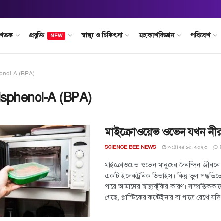
 শতক
প্রযুক্তি
স্বাস্থ্য ও চিকিৎসা
মহাকাশবিজ্ঞান
পরিবেশ
NEW
enol-A (BPA)
isphenol-A (BPA)
মাইক্রোওয়েভ ওভেন যখন নী
অক্টোবর ১৫, ২০২৩
SCIENCE BEE NEWS
মাইক্রোওয়েভ ওভেন মানুষের দৈনন্দিন জীবনে 
একটি ইলেকট্রনিক ডিভাইস। কিন্তু ভুল পদ্ধতিত
পারে আমাদের স্বাস্থ্যঝুঁকির কারণ। সাম্প্রতিকক
গেছে, প্লাস্টিকের কন্টেইনার বা পাত্রে রেখে যদি 