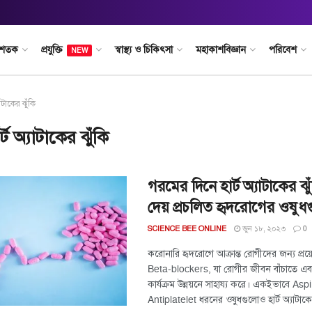
 শতক
প্রযুক্তি
স্বাস্থ্য ও চিকিৎসা
মহাকাশবিজ্ঞান
পরিবেশ
NEW
যাটাকের ঝুঁকি
র্ট অ্যাটাকের ঝুঁকি
গরমের দিনে হার্ট অ্যাটাকের ঝু
দেয় প্রচলিত হৃদরোগের ওষুধ
জুন ১৮, ২০২৩
SCIENCE BEE ONLINE
0
করোনারি হৃদরোগে আক্রান্ত রোগীদের জন্য প্র
Beta-blockers, যা রোগীর জীবন বাঁচাতে এবং হ
কার্যক্রম উন্নয়নে সাহায্য করে। একইভাবে Aspi
Antiplatelet ধরনের ওষুধগুলোও হার্ট অ্যাটাকে