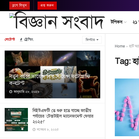
ব্লগে লিখুন
প্রশ্ন করুন
টপিকস
২১
লেটেস্ট
ট্রেন্ডিং
ফিল্টার
Home
»
হার্ট অ্
Tag:
হা
নতুন বছরে সায়েন্স বি’র সায়েন্স ফটোগ্রাফি
কনটেস্ট
জানুয়ারি ২৮, ২০২৬
বিইউএফটি তে শুরু হতে যাচ্ছে জাতীয়
পর্যায়ের ‘টেক্সটাইল ম্যানেজমেন্ট ফেয়ার
২০২৫!’
নভেম্বর ৮, ২০২৫