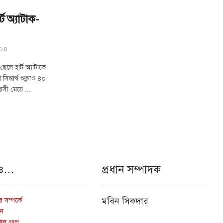
ট অ্যাটাক-
0
ছেলে হার্ট অ্যাটাকে
্ধার্থ শুক্লাও ৪০
য়সী মেয়ে ...
ও…
প্রধান সম্পাদক
 সম্পর্কে
মবিন সিকদার
োন
ল গ্রুপ