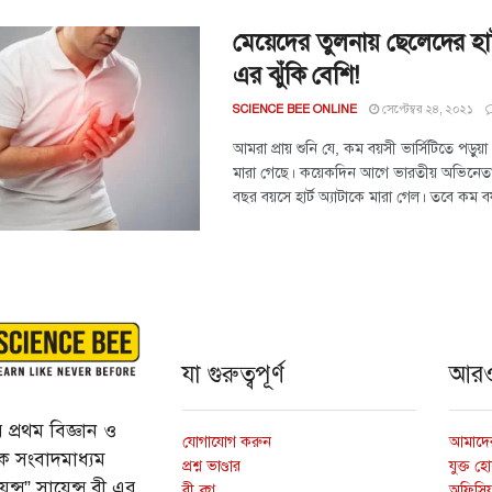
মেয়েদের তুলনায় ছেলেদের হার্
এর ঝুঁকি বেশি!
সেপ্টেম্বর ২৪, ২০২১
SCIENCE BEE ONLINE
আমরা প্রায় শুনি যে, কম বয়সী ভার্সিটিতে পড়ুয়া 
মারা গেছে। কয়েকদিন আগে ভারতীয় অভিনেতা সিদ
বছর বয়সে হার্ট অ্যাটাকে মারা গেল। তবে কম ব
যা গুরুত্বপূর্ণ
আর
প্রথম বিজ্ঞান ও
যোগাযোগ করুন
আমাদের
্তিক সংবাদমাধ্যম
প্রশ্ন ভাণ্ডার
যুক্ত হ
ন্স” সায়েন্স বী এর
বী ব্লগ
অফিসিয়া