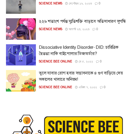
SCIENCE NEWS
সেপ্টেম্বর ১৬, ২০২৩
0
২২৬ শতাংশ পর্যন্ত স্মৃতিশক্তি বাড়াবে অতিসাধারণ সুগন্ধি
SCIENCE NEWS
আগস্ট ২৩, ২০২৩
0
Dissociative Identity Disorder- DID: চারিত্রিক
দ্বৈততা নাকি বাইপোলার ডিজঅর্ডার?
SCIENCE BEE ONLINE
মে ৫, ২০২২
0
ভুলে যাবার রোগ হবার সম্ভাবনাকে ৪ গুণ বাড়িয়ে দেয়
সকালের খাবারে অনিয়ম!
SCIENCE BEE ONLINE
এপ্রিল ৭, ২০২২
0