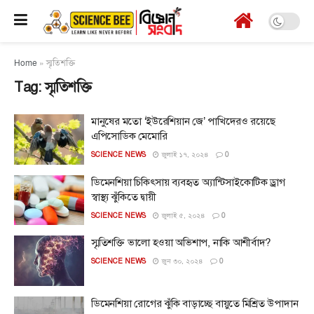
Home
»
স্মৃতিশক্তি
Tag:
স্মৃতিশক্তি
মানুষের মতো ‘ইউরেশিয়ান জে’ পাখিদেরও রয়েছে
এপিসোডিক মেমোরি
SCIENCE NEWS
জুলাই ১৭, ২০২৪
0
ডিমেনশিয়া চিকিৎসায় ব্যবহৃত অ্যান্টিসাইকোটিক ড্রাগ
স্বাস্থ্য ঝুঁকিতে দ্বায়ী
SCIENCE NEWS
জুলাই ৫, ২০২৪
0
স্মৃতিশক্তি ভালো হওয়া অভিশাপ, নাকি আশীর্বাদ?
SCIENCE NEWS
জুন ৩০, ২০২৪
0
ডিমেনশিয়া রোগের ঝুঁকি বাড়াচ্ছে বায়ুতে মিশ্রিত উপাদান