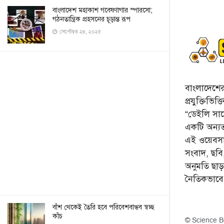
বাংলাদেশ মহাকাশ গবেষণাগার স্পারসো;
গঠনতান্ত্রিক প্রহসনের চূড়ান্ত রূপ
সেপ্টেম্বর ২৪, ২০২৫
বাংলাদেশের 
প্রযুক্তিভিত
“ডেইলি সায়ে
একটি অন্যতম
এই ওয়েবসা
সংবাদ, ছব
অনুমতি ছা
নৈতিকভাব
বাঁশ থেকেই তৈরি হবে পরিবেশবান্ধব স্বচ্ছ
কাঁচ
© Science B