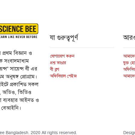
যা গুরুত্বপূর্ণ
আর
প্রথম বিজ্ঞান ও
যোগাযোগ করুন
আমাদের
্তিক সংবাদমাধ্যম
প্রশ্ন ভাণ্ডার
যুক্ত হ
ন্স” সায়েন্স বী এর
বী ব্লগ
অফিসিয়া
অফিসিয়াল পেইজ
আমাদে
 অনুষঙ্গ প্রোগ্রাম।
ইটে প্রকাশিত সকল
ি, অডিও, ভিডিও
ড়া ব্যবহার আইনত ও
ে বেআইনি।
ee Bangladesh. 2020 All rights reserved.
Desig