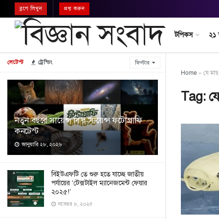
ব্লগে লিখুন
প্রশ্ন করুন
টপিকস
২১
লেটেস্ট
ট্রেন্ডিং
ফিল্টার
Home
»
যে মাছ
Tag:
যে
নতুন বছরে সায়েন্স বি’র সায়েন্স ফটোগ্রাফি
কনটেস্ট
জানুয়ারি ২৮, ২০২৬
বিইউএফটি তে শুরু হতে যাচ্ছে জাতীয়
পর্যায়ের ‘টেক্সটাইল ম্যানেজমেন্ট ফেয়ার
২০২৫!’
নভেম্বর ৮, ২০২৫