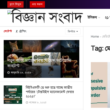
ব্লগে লিখুন
প্রশ্ন করুন
টপিকস
২১
লেটেস্ট
ট্রেন্ডিং
ফিল্টার
Home
»
মেডিট
Tag:
ম
নতুন বছরে সায়েন্স বি’র সায়েন্স ফটোগ্রাফি
কনটেস্ট
জানুয়ারি ২৮, ২০২৬
বিইউএফটি তে শুরু হতে যাচ্ছে জাতীয়
পর্যায়ের ‘টেক্সটাইল ম্যানেজমেন্ট ফেয়ার
২০২৫!’
নভেম্বর ৮, ২০২৫