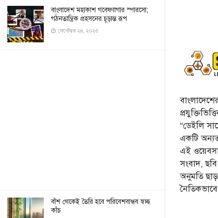
বাংলাদেশ মহাকাশ গবেষণাগার স্পারসো;
গঠনতান্ত্রিক প্রহসনের চূড়ান্ত রূপ
সেপ্টেম্বর ২৪, ২০২৫
বাংলাদেশের 
প্রযুক্তিভিত
“ডেইলি সায়ে
একটি অন্যতম
এই ওয়েবসা
সংবাদ, ছব
অনুমতি ছা
নৈতিকভাব
বাঁশ থেকেই তৈরি হবে পরিবেশবান্ধব স্বচ্ছ
কাঁচ