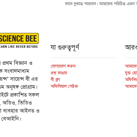
ভাবে বুঝতে পারবেন। আমাদের পরিচিত এমন 
যা গুরুত্বপূর্ণ
আর
প্রথম বিজ্ঞান ও
যোগাযোগ করুন
আমাদের
্তিক সংবাদমাধ্যম
প্রশ্ন ভাণ্ডার
যুক্ত হ
ন্স” সায়েন্স বী এর
বী ব্লগ
অফিসিয়া
অফিসিয়াল পেইজ
আমাদে
 অনুষঙ্গ প্রোগ্রাম।
ইটে প্রকাশিত সকল
ি, অডিও, ভিডিও
ড়া ব্যবহার আইনত ও
ে বেআইনি।