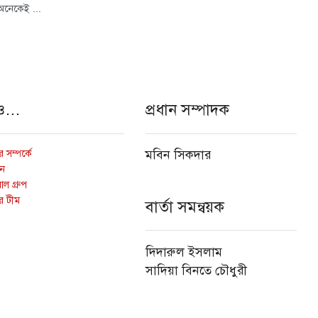
অনেকেই ...
ও…
প্রধান সম্পাদক
 সম্পর্কে
মবিন সিকদার
োন
ল গ্রুপ
র টীম
বার্তা সমন্বয়ক
দিদারুল ইসলাম
সাদিয়া বিনতে চৌধুরী