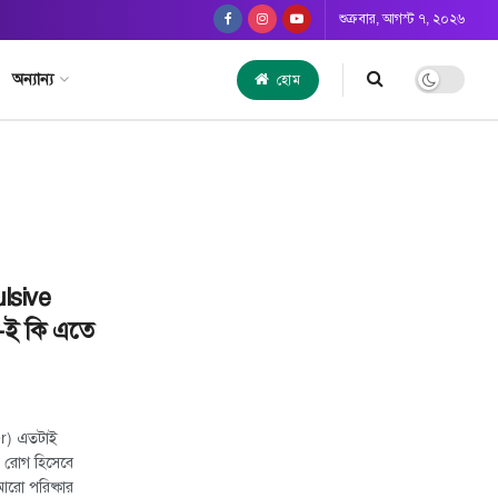
শুক্রবার, আগস্ট ৭, ২০২৬
অন্যান্য
হোম
lsive
-ই কি এতে
r) এতটাই
় রোগ হিসেবে
আরো পরিষ্কার