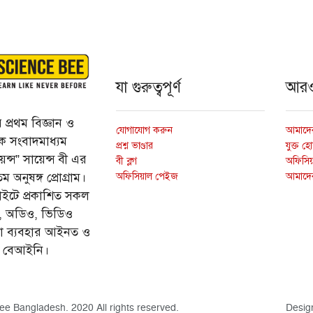
যা গুরুত্বপূর্ণ
আর
প্রথম বিজ্ঞান ও
যোগাযোগ করুন
আমাদের
্তিক সংবাদমাধ্যম
প্রশ্ন ভাণ্ডার
যুক্ত হ
ন্স” সায়েন্স বী এর
বী ব্লগ
অফিসিয়া
অফিসিয়াল পেইজ
আমাদে
 অনুষঙ্গ প্রোগ্রাম।
ইটে প্রকাশিত সকল
ি, অডিও, ভিডিও
ড়া ব্যবহার আইনত ও
ে বেআইনি।
ee Bangladesh. 2020 All rights reserved.
Desig