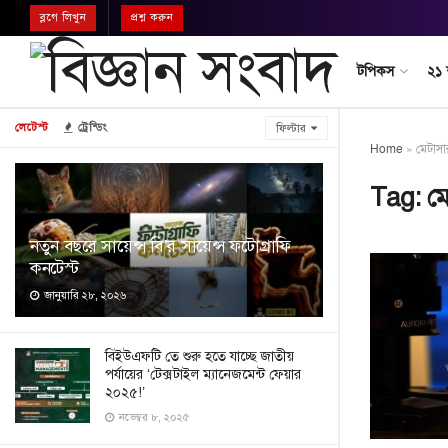
ব্লগে লিখুন
প্রশ্ন করুন
টপিকস
২১
লেটেস্ট
ট্রেন্ডিং
ফিল্টার
Home
»
মেটাস
Tag:
ম
নতুন বছরে সায়েন্স বি’র সায়েন্স ফটোগ্রাফি
কনটেস্ট
জানুয়ারি ২৮, ২০২৬
বিইউএফটি তে শুরু হতে যাচ্ছে জাতীয়
পর্যায়ের ‘টেক্সটাইল ম্যানেজমেন্ট ফেয়ার
২০২৫!’
নভেম্বর ৮, ২০২৫