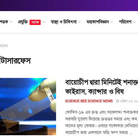
 শতক
প্রযুক্তি
স্বাস্থ্য ও চিকিৎসা
মহাকাশবিজ্ঞান
পরিবেশ
NEW
ারফেস
েটাসারফেস
বায়োচীপ দ্বারা মিনিটেই শনাক্
ভাইরাস, ক্যান্সার ও বিষ
এপ্রিল ২৩, ২
SCIENCE BEE SCIENCE NEWS
কোভিড-১৯ এর দ্রুত এবং সহজলভ্য শনাক্তকরণ
সরাসরি সুযোগ দিয়েছে দ্রুততর সময়ে এবং কম
লাভের মূল্য বোঝার। এবারে গবেষকরা দেখিয়ে
বায়োচীপ দ্বারা একসাথে অতি অল্প সময়ে ...