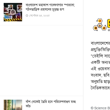
বাংলাদেশ মহাকাশ গবেষণাগার স্পারসো;
গঠনতান্ত্রিক প্রহসনের চূড়ান্ত রূপ
সেপ্টেম্বর ২৪, ২০২৫
বাংলাদেশের 
প্রযুক্তিভিত
“ডেইলি সায়ে
একটি অন্যতম
এই ওয়েবসা
সংবাদ, ছব
অনুমতি ছা
নৈতিকভাব
বাঁশ থেকেই তৈরি হবে পরিবেশবান্ধব স্বচ্ছ
কাঁচ
© Science B