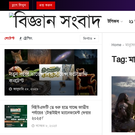
ব্লগে লিখুন
প্রশ্ন করুন
টপিকস
২১
লেটেস্ট
ট্রেন্ডিং
ফিল্টার
Home
»
মানুষে
Tag:
ম
নতুন বছরে সায়েন্স বি’র সায়েন্স ফটোগ্রাফি
কনটেস্ট
জানুয়ারি ২৮, ২০২৬
বিইউএফটি তে শুরু হতে যাচ্ছে জাতীয়
পর্যায়ের ‘টেক্সটাইল ম্যানেজমেন্ট ফেয়ার
২০২৫!’
নভেম্বর ৮, ২০২৫