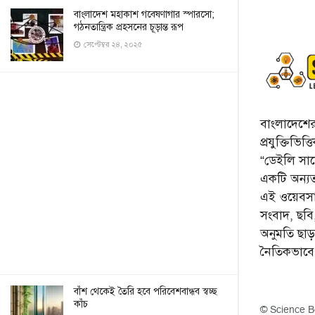
বাংলাদেশ মহাকাশ গবেষণাগার স্পারসো;
গঠনতান্ত্রিক প্রহসনের চূড়ান্ত রূপ
সেপ্টেম্বর ২৪, ২০২৫
বাংলাদেশের 
প্রযুক্তিভিত
“ডেইলি সায়ে
একটি অন্যতম
এই ওয়েবসা
সংবাদ, ছব
অনুমতি ছা
নৈতিকভাব
বাঁশ থেকেই তৈরি হবে পরিবেশবান্ধব স্বচ্ছ
কাঁচ
© Science B