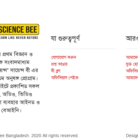
যা গুরুত্বপূর্ণ
আর
প্রথম বিজ্ঞান ও
যোগাযোগ করুন
আমাদের
্তিক সংবাদমাধ্যম
প্রশ্ন ভাণ্ডার
যুক্ত হ
ন্স” সায়েন্স বী এর
বী ব্লগ
অফিসিয়া
অফিসিয়াল পেইজ
আমাদে
 অনুষঙ্গ প্রোগ্রাম।
ইটে প্রকাশিত সকল
ি, অডিও, ভিডিও
ড়া ব্যবহার আইনত ও
ে বেআইনি।
ee Bangladesh. 2020 All rights reserved.
Desig