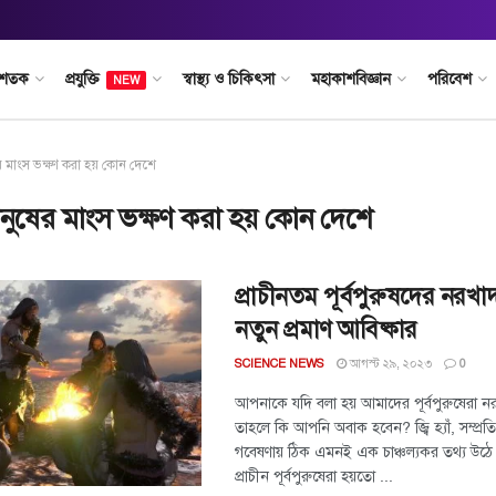
 শতক
প্রযুক্তি
স্বাস্থ্য ও চিকিৎসা
মহাকাশবিজ্ঞান
পরিবেশ
NEW
র মাংস ভক্ষণ করা হয় কোন দেশে
ানুষের মাংস ভক্ষণ করা হয় কোন দেশে
প্রাচীনতম পূর্বপুরুষদের নরখ
নতুন প্রমাণ আবিষ্কার
আগস্ট ২৯, ২০২৩
SCIENCE NEWS
0
আপনাকে যদি বলা হয় আমাদের পূর্বপুরুষেরা 
তাহলে কি আপনি অবাক হবেন? জ্বি হ্যাঁ, সম্প্র
গবেষণায় ঠিক এমনই এক চাঞ্চল্যকর তথ্য উঠ
প্রাচীন পূর্বপুরুষেরা হয়তো ...