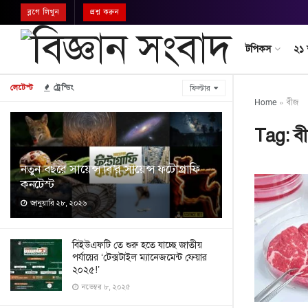
ব্লগে লিখুন
প্রশ্ন করুন
টপিকস
২১
লেটেস্ট
ট্রেন্ডিং
ফিল্টার
Home
»
বীজ
Tag:
ব
নতুন বছরে সায়েন্স বি’র সায়েন্স ফটোগ্রাফি
কনটেস্ট
জানুয়ারি ২৮, ২০২৬
বিইউএফটি তে শুরু হতে যাচ্ছে জাতীয়
পর্যায়ের ‘টেক্সটাইল ম্যানেজমেন্ট ফেয়ার
২০২৫!’
নভেম্বর ৮, ২০২৫