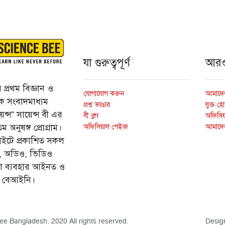
যা গুরুত্বপূর্ণ
আর
প্রথম বিজ্ঞান ও
যোগাযোগ করুন
আমাদের
্তিক সংবাদমাধ্যম
প্রশ্ন ভাণ্ডার
যুক্ত হ
ন্স” সায়েন্স বী এর
বী ব্লগ
অফিসিয়া
অফিসিয়াল পেইজ
আমাদে
 অনুষঙ্গ প্রোগ্রাম।
ইটে প্রকাশিত সকল
ি, অডিও, ভিডিও
ড়া ব্যবহার আইনত ও
ে বেআইনি।
ee Bangladesh. 2020 All rights reserved.
Desig