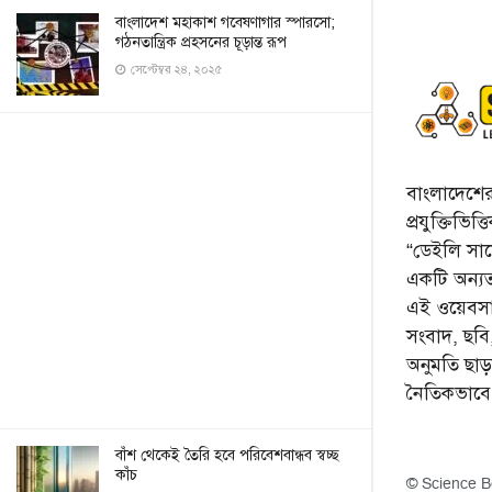
বাংলাদেশ মহাকাশ গবেষণাগার স্পারসো;
গঠনতান্ত্রিক প্রহসনের চূড়ান্ত রূপ
সেপ্টেম্বর ২৪, ২০২৫
বাংলাদেশের 
প্রযুক্তিভিত
“ডেইলি সায়ে
একটি অন্যতম
এই ওয়েবসা
সংবাদ, ছব
অনুমতি ছা
নৈতিকভাব
বাঁশ থেকেই তৈরি হবে পরিবেশবান্ধব স্বচ্ছ
কাঁচ
© Science B