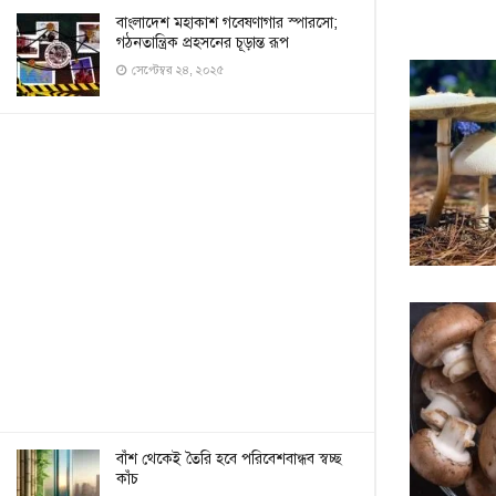
বাংলাদেশ মহাকাশ গবেষণাগার স্পারসো;
গঠনতান্ত্রিক প্রহসনের চূড়ান্ত রূপ
সেপ্টেম্বর ২৪, ২০২৫
বাঁশ থেকেই তৈরি হবে পরিবেশবান্ধব স্বচ্ছ
কাঁচ