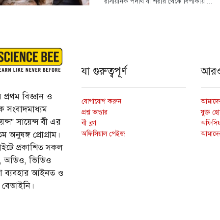
রাসায়নিক পদার্থ যা শরীর থেকে বিপাকীয় ...
যা গুরুত্বপূর্ণ
আর
প্রথম বিজ্ঞান ও
যোগাযোগ করুন
আমাদের
্তিক সংবাদমাধ্যম
প্রশ্ন ভাণ্ডার
যুক্ত হ
ন্স” সায়েন্স বী এর
বী ব্লগ
অফিসিয়া
অফিসিয়াল পেইজ
আমাদে
 অনুষঙ্গ প্রোগ্রাম।
ইটে প্রকাশিত সকল
ি, অডিও, ভিডিও
ড়া ব্যবহার আইনত ও
ে বেআইনি।