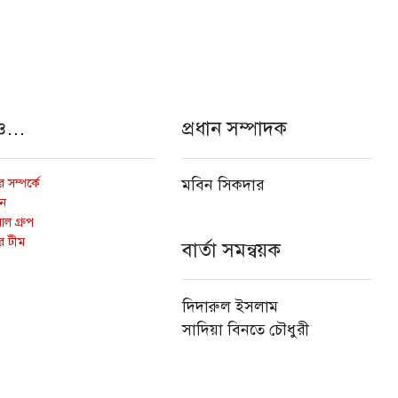
ও…
প্রধান সম্পাদক
 সম্পর্কে
মবিন সিকদার
োন
ল গ্রুপ
র টীম
বার্তা সমন্বয়ক
দিদারুল ইসলাম
সাদিয়া বিনতে চৌধুরী