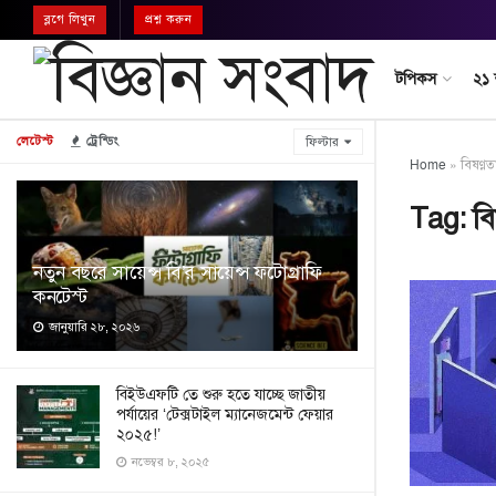
ব্লগে লিখুন
প্রশ্ন করুন
টপিকস
২১
লেটেস্ট
ট্রেন্ডিং
ফিল্টার
Home
»
বিষণ্ণত
Tag:
বি
নতুন বছরে সায়েন্স বি’র সায়েন্স ফটোগ্রাফি
কনটেস্ট
জানুয়ারি ২৮, ২০২৬
বিইউএফটি তে শুরু হতে যাচ্ছে জাতীয়
পর্যায়ের ‘টেক্সটাইল ম্যানেজমেন্ট ফেয়ার
২০২৫!’
নভেম্বর ৮, ২০২৫