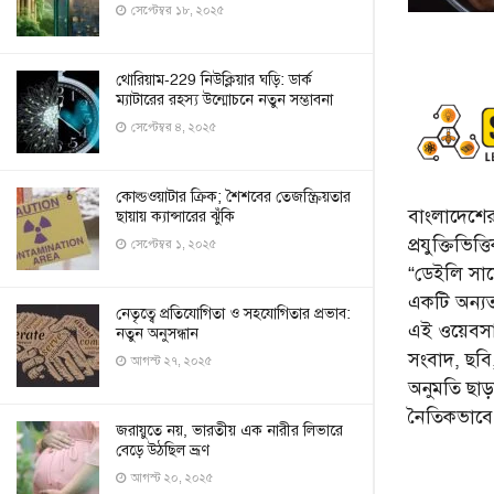
সেপ্টেম্বর ১৮, ২০২৫
থোরিয়াম-229 নিউক্লিয়ার ঘড়ি: ডার্ক
ম্যাটারের রহস্য উন্মোচনে নতুন সম্ভাবনা
সেপ্টেম্বর ৪, ২০২৫
কোল্ডওয়াটার ক্রিক; শৈশবের তেজস্ক্রিয়তার
বাংলাদেশের 
ছায়ায় ক্যান্সারের ঝুঁকি
প্রযুক্তিভিত
সেপ্টেম্বর ১, ২০২৫
“ডেইলি সায়ে
একটি অন্যতম
নেতৃত্বে প্রতিযোগিতা ও সহযোগিতার প্রভাব:
এই ওয়েবসা
নতুন অনুসন্ধান
সংবাদ, ছব
আগস্ট ২৭, ২০২৫
অনুমতি ছা
নৈতিকভাব
জরায়ুতে নয়, ভারতীয় এক নারীর লিভারে
বেড়ে উঠছিল ভ্রূণ
আগস্ট ২০, ২০২৫