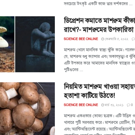
সবচেয়ে উৎকৃষ্ট একটি কাজ তার দর্শকদের ...
ডিপ্রেশন কমাতে মাশরুম কীভা
রাখে?- মাশরুমের উপকারিতা
ফেব্রুয়ারি ৫, ২০২২
SCIENCE BEE ONLINE
মাশরুম খেলে মানসিক স্বাস্থ্য ঝুঁকি কমে। গবে
যে, মাশরুম শুধু ক্যান্সার এবং অকালমৃত্যু-র ঝু
এটি উপকার করে আমাদের মানসিক স্বাস্থ্যের ও
পুষ্টিগুনের ...
নিয়মিত মাশরুম খাওয়া সহায়
হতাশা কাটিয়ে উঠতে!
মার্চ ৩১, ২০২১
SCIENCE BEE ONLINE
0
মাশরুম একপ্রকার ভোজ্য ছত্রাক। এটি উদ্ভিদ ও
খাবারে পুষ্টি সরবরাহ করে। মাশরুমে প্রোটিন, 
এবং অ্যান্টিঅক্সিডেন্ট রয়েছে। অ্যান্টিঅক্সিডেন্