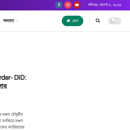
শনিবার, আগস্ট ৮, ২০২৬
অন্যান্য
হোম
rder- DID:
লার
ে চঞ্চল চৌধুরীর
লচ্চিত্রে চঞ্চল
জের ক্যারিয়ারের