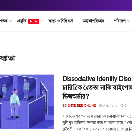
 শতক
প্রযুক্তি
স্বাস্থ্য ও চিকিৎসা
মহাকাশবিজ্ঞান
পরিবেশ
NEW
া
ষণ্ণতা
Dissociative Identity Diso
চারিত্রিক দ্বৈততা নাকি বাইপো
ডিজঅর্ডার?
মে ৫, ২০২২
SCIENCE BEE ONLINE
0
বাংলাদেশের অন্যতম সেরা 'আয়নাবাজি' চলচ্চিত্র
সুনিপুণ অভিনয় দক্ষতা কার না মনে আছে? সেই চ
চৌধুরী 'একাধিক চরিত্র'-এর রংবদল দেখিয়ে নি