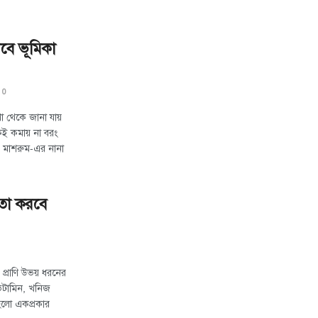
বে ভূমিকা
0
ষণা থেকে জানা যায়
ঁকিই কমায় না বরং
! মাশরুম-এর নানা
তা করবে
 প্রাণি উভয় ধরনের
ভিটামিন, খনিজ
ট হলো একপ্রকার