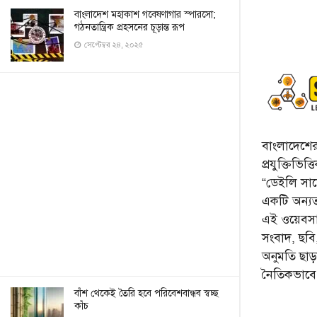
বাংলাদেশ মহাকাশ গবেষণাগার স্পারসো;
গঠনতান্ত্রিক প্রহসনের চূড়ান্ত রূপ
সেপ্টেম্বর ২৪, ২০২৫
বাংলাদেশের 
প্রযুক্তিভিত
“ডেইলি সায়ে
একটি অন্যতম
এই ওয়েবসা
সংবাদ, ছব
অনুমতি ছা
নৈতিকভাব
বাঁশ থেকেই তৈরি হবে পরিবেশবান্ধব স্বচ্ছ
কাঁচ