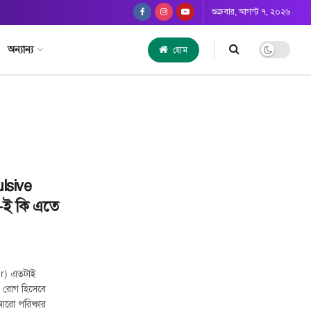
শুক্রবার, আগস্ট ৭, ২০২৬
অন্যান্য
হোম
lsive
-ই কি এতে
r) এতটাই
় রোগ হিসেবে
আরো পরিষ্কার