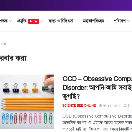
 শতক
প্রযুক্তি
স্বাস্থ্য ও চিকিৎসা
মহাকাশবিজ্ঞান
পরিবেশ
NEW
 করা
ারবার করা
OCD – Obsessive Compu
Disorder: আপনি-আমি সবাই
ভুগছি?
জুন ১৮, ২০২২
SCIENCE BEE ONLINE
0
OCD (Obsessive Compulsive Disorde
স্বাভাবিক ব্যাপার যে এটাকে আমরা অনেক সময
ভাবতেই চাই না। উদাহরণ দিয়ে বললে বিষয়টি 