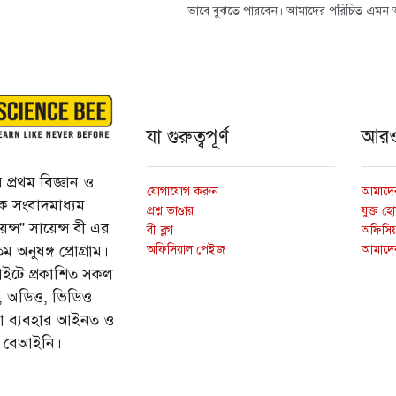
ভাবে বুঝতে পারবেন। আমাদের পরিচিত এমন 
যা গুরুত্বপূর্ণ
আর
প্রথম বিজ্ঞান ও
যোগাযোগ করুন
আমাদের
্তিক সংবাদমাধ্যম
প্রশ্ন ভাণ্ডার
যুক্ত হ
ন্স” সায়েন্স বী এর
বী ব্লগ
অফিসিয়া
অফিসিয়াল পেইজ
আমাদে
 অনুষঙ্গ প্রোগ্রাম।
ইটে প্রকাশিত সকল
ি, অডিও, ভিডিও
ড়া ব্যবহার আইনত ও
ে বেআইনি।