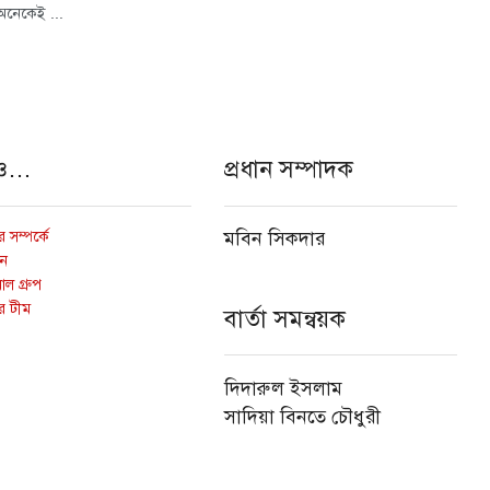
অনেকেই ...
ও…
প্রধান সম্পাদক
 সম্পর্কে
মবিন সিকদার
োন
ল গ্রুপ
র টীম
বার্তা সমন্বয়ক
দিদারুল ইসলাম
সাদিয়া বিনতে চৌধুরী