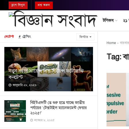
ব্লগে লিখুন
প্রশ্ন করুন
টপিকস
২১
লেটেস্ট
ট্রেন্ডিং
ফিল্টার
Home
»
বারবার
Tag:
ব
নতুন বছরে সায়েন্স বি’র সায়েন্স ফটোগ্রাফি
কনটেস্ট
জানুয়ারি ২৮, ২০২৬
বিইউএফটি তে শুরু হতে যাচ্ছে জাতীয়
পর্যায়ের ‘টেক্সটাইল ম্যানেজমেন্ট ফেয়ার
২০২৫!’
নভেম্বর ৮, ২০২৫