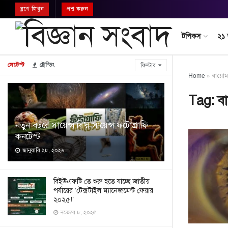
ব্লগে লিখুন
প্রশ্ন করুন
টপিকস
২১
লেটেস্ট
ট্রেন্ডিং
ফিল্টার
Home
»
বায়োমা
Tag:
বা
নতুন বছরে সায়েন্স বি’র সায়েন্স ফটোগ্রাফি
কনটেস্ট
জানুয়ারি ২৮, ২০২৬
বিইউএফটি তে শুরু হতে যাচ্ছে জাতীয়
পর্যায়ের ‘টেক্সটাইল ম্যানেজমেন্ট ফেয়ার
২০২৫!’
নভেম্বর ৮, ২০২৫