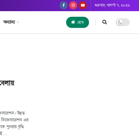
শুক্রবার, আগস্ট ৭, ২০২৬
অন্যান্য
হোম
বেলায়
জেনারেশন। উন্নত
লার ডিজেনারেশন এর
পুনরায় বৃদ্ধি
ই ...