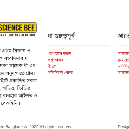
যা গুরুত্বপূর্ণ
আর
প্রথম বিজ্ঞান ও
যোগাযোগ করুন
আমাদের
্তিক সংবাদমাধ্যম
প্রশ্ন ভাণ্ডার
যুক্ত হ
ন্স” সায়েন্স বী এর
বী ব্লগ
অফিসিয়া
অফিসিয়াল পেইজ
আমাদে
 অনুষঙ্গ প্রোগ্রাম।
ইটে প্রকাশিত সকল
ি, অডিও, ভিডিও
ড়া ব্যবহার আইনত ও
ে বেআইনি।
ee Bangladesh. 2020 All rights reserved.
Desig