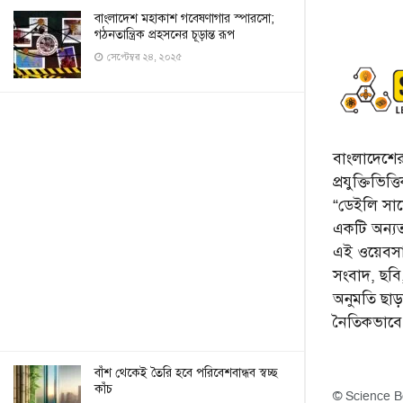
বাংলাদেশ মহাকাশ গবেষণাগার স্পারসো;
গঠনতান্ত্রিক প্রহসনের চূড়ান্ত রূপ
সেপ্টেম্বর ২৪, ২০২৫
বাংলাদেশের 
প্রযুক্তিভিত
“ডেইলি সায়ে
একটি অন্যতম
এই ওয়েবসা
সংবাদ, ছব
অনুমতি ছা
নৈতিকভাব
বাঁশ থেকেই তৈরি হবে পরিবেশবান্ধব স্বচ্ছ
কাঁচ
© Science B