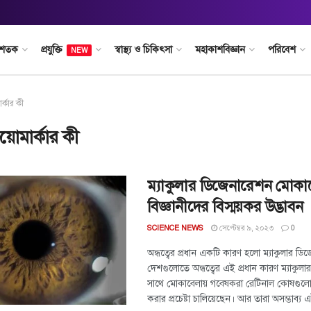
 শতক
প্রযুক্তি
স্বাস্থ্য ও চিকিৎসা
মহাকাশবিজ্ঞান
পরিবেশ
NEW
র্কার কী
য়োমার্কার কী
ম্যাকুলার ডিজেনারেশন মোকা
বিজ্ঞানীদের বিস্ময়কর উদ্ভাবন
সেপ্টেম্বর ৯, ২০২৩
SCIENCE NEWS
0
অন্ধত্বের প্রধান একটি কারণ হলো ম্যাকুলার ডি
দেশগুলোতে অন্ধত্বের এই প্রধান কারণ ম্যাকু
সাথে মোকাবেলায় গবেষকরা রেটিনাল কোষগুলোকে 
করার প্রচেষ্টা চালিয়েছেন। আর তারা অসম্ভাব্য এ